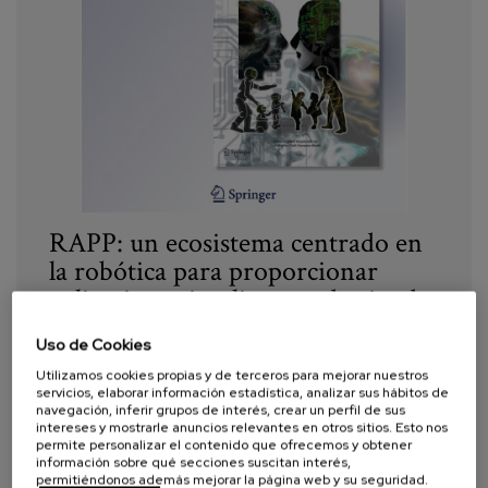
Blog
Prensa
Trabaja con nosotros
Canal de denuncias
es
RAPP: un ecosistema centrado en
la robótica para proporcionar
eu
aplicaciones inteligentes destinadas
en
a fomentar la autonomía de las
Uso de Cookies
personas mayores
Utilizamos cookies propias y de terceros para mejorar nuestros
servicios, elaborar información estadística, analizar sus hábitos de
navegación, inferir grupos de interés, crear un perfil de sus
Año:
2016
intereses y mostrarle anuncios relevantes en otros sitios. Esto nos
permite personalizar el contenido que ofrecemos y obtener
Autor:
Iturburu, M., Reppou, S., Tsardoulias, E.,
información sobre qué secciones suscitan interés,
Kintsakis, A., Symeonidis, A., Mitkas, P., Psomopoulos,
permitiéndonos además mejorar la página web y su seguridad.