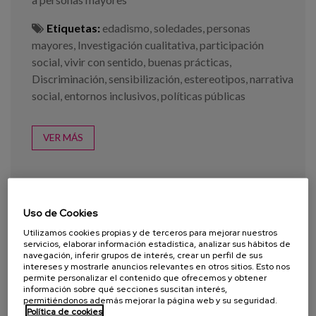
Etiquetas:
edadismo
,
soledades
,
personas
mayores
,
Investigación cualitativa
,
participación
social
,
vivir con sentido
,
buenas prácticas
,
Discriminación
,
sensibilización
,
estereotipos
,
narrativa
social
,
entornos inclusivos
,
políticas públicas
VER MÁS
Uso de Cookies
Utilizamos cookies propias y de terceros para mejorar nuestros
servicios, elaborar información estadística, analizar sus hábitos de
navegación, inferir grupos de interés, crear un perfil de sus
intereses y mostrarle anuncios relevantes en otros sitios. Esto nos
permite personalizar el contenido que ofrecemos y obtener
información sobre qué secciones suscitan interés,
permitiéndonos además mejorar la página web y su seguridad.
Política de cookies