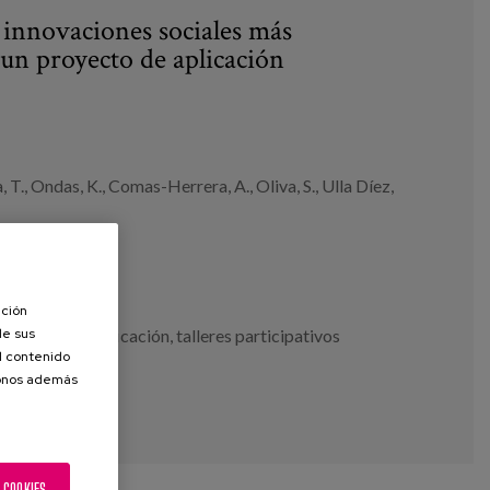
 innovaciones sociales más
 un proyecto de aplicación
, T., Ondas, K., Comas-Herrera, A., Oliva, S., Ulla Díez,
ación
de sus
,
teoría de planificación
,
talleres participativos
el contenido
donos además
 COOKIES