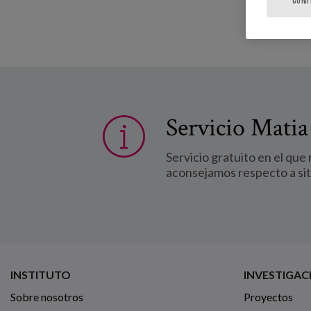
Servicio Matia
Servicio gratuito en el que
aconsejamos respecto a si
INSTITUTO
INVESTIGAC
Sobre nosotros
Proyectos