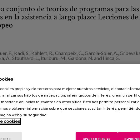
lo conjunto de teorías de programas para las
 en la asistencia a largo plazo: Lecciones de
opeo
er, E., Kadi, S., Kahlert, R., Champeix, C., García-Soler, A., Grbevska
a, A., Stouthard, L., Iturburu, M., Galdona, N. and Ilinca, S.
:
INCARE
ookies
ournal of Long-Term Care, (2025), pp. 1–11.
cookies propias y de terceros para mejorar nuestros servicios, elaborar inform
, analizar sus hábitos de navegación, inferir grupos de interés, crear un perfil 
:
innovación social
,
Teoría del Cambio
,
cuidados de larga duración
 mostrarle anuncios relevantes en otros sitios. Esto nos permite personalizar 
mos y obtener información sobre qué secciones suscitan interés, permitién
 página web y su seguridad.
de cookies
IGURAR
ACEPTAR COOKIES
RECHAZAR