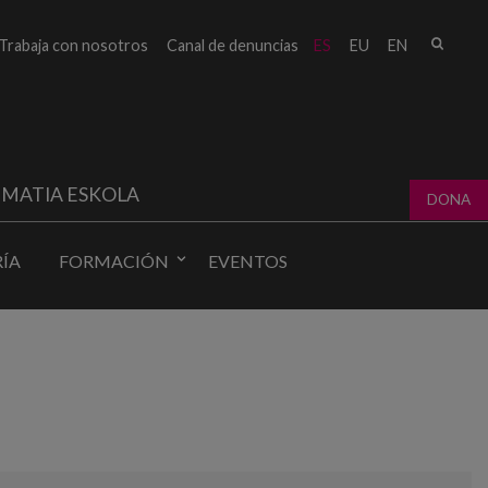
Busc
Trabaja con nosotros
Canal de denuncias
ES
EU
EN
Form
bú
MATIA ESKOLA
DONA
ÍA
FORMACIÓN
EVENTOS