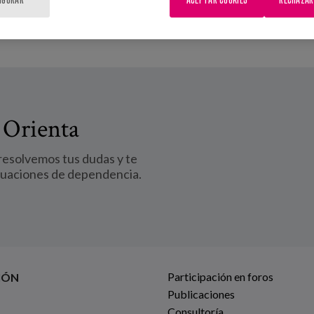
 Orienta
 resolvemos tus dudas y te
tuaciones de dependencia.
Participación en foros
IÓN
Publicaciones
Consultoría