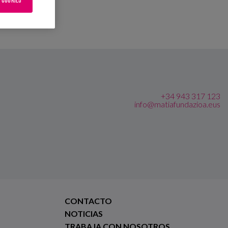
+34 943 317 123
info@matiafundazioa.eus
CONTACTO
NOTICIAS
TRABAJA CON NOSOTROS