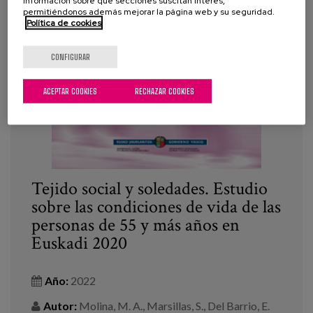
información sobre qué secciones suscitan interés,
permitiéndonos además mejorar la página web y su seguridad.
Política de cookies
CONFIGURAR
ACEPTAR COOKIES
RECHAZAR COOKIES
Tejido social y soledades. Estudio
sobre las condiciones de vida de las
personas de 55 y más años en
Euskadi 2020
Año:
2022
Autor:
Molina, M. A., Marsillas, S., Del Barrio, E.