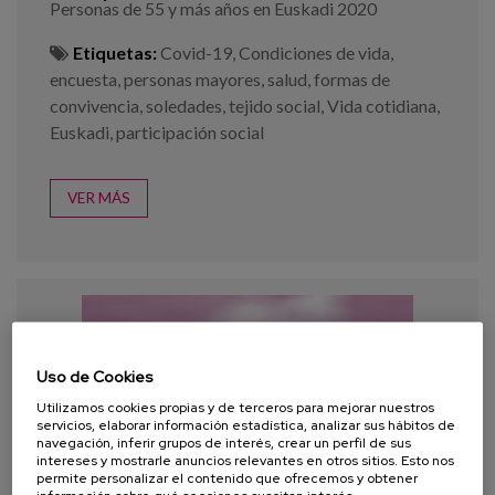
Personas de 55 y más años en Euskadi 2020
Etiquetas:
Covid-19
,
Condiciones de vida
,
encuesta
,
personas mayores
,
salud
,
formas de
convivencia
,
soledades
,
tejido social
,
Vida cotidiana
,
Euskadi
,
participación social
VER MÁS
Uso de Cookies
Utilizamos cookies propias y de terceros para mejorar nuestros
servicios, elaborar información estadística, analizar sus hábitos de
navegación, inferir grupos de interés, crear un perfil de sus
intereses y mostrarle anuncios relevantes en otros sitios. Esto nos
permite personalizar el contenido que ofrecemos y obtener