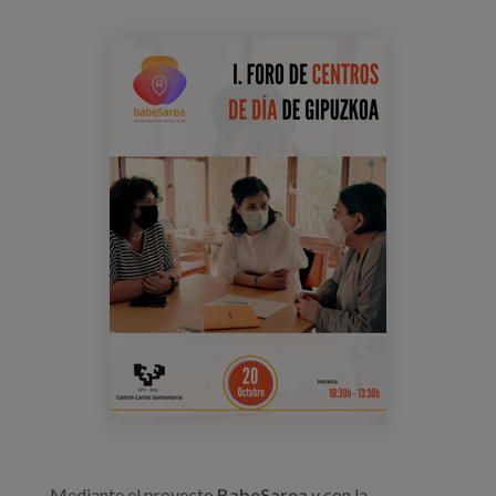
Blog
imagen_eventos_publicaciones_web.pn
Prensa
Trabaja con nosotros
Canal de denuncias
es
eu
en
Mediante el proyecto
BabeSarea
y con la