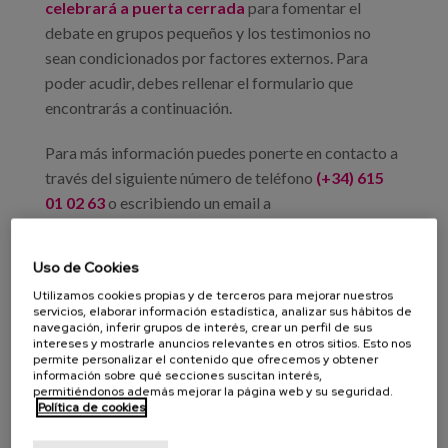
celebrará a puerta cerrada
para fomentar el
debate en grupos pequeños y los testimonios no
sean condicionados por factores externos. Para
poder acudir, debes rellenar el formulario que
encontrarás a continuación.
Para más información puedes ponerte en contacto a
través del siguiente número de teléfono
(+34) 615
01 02 63
o escribiendo un email a
babesarea@gmail.com
Uso de Cookies
Muchísimas gracias por tu interés y
participación en la transformación de los
Utilizamos cookies propias y de terceros para mejorar nuestros
Centros de día de Gipuzkoa.
servicios, elaborar información estadística, analizar sus hábitos de
navegación, inferir grupos de interés, crear un perfil de sus
intereses y mostrarle anuncios relevantes en otros sitios. Esto nos
permite personalizar el contenido que ofrecemos y obtener
información sobre qué secciones suscitan interés,
BabeSarea
Centros de día
permitiéndonos además mejorar la página web y su seguridad.
Política de cookies
modelo de atención