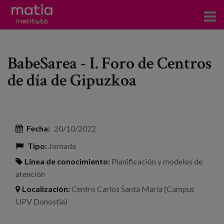
Acerca del Instituto
BabeSarea - I. Foro de Centros
Investigación
de día de Gipuzkoa
Publicaciones
Participación en foros
Fecha:
20/10/2022
Consultoría
Tipo:
Jornada
Formación
Línea de conocimiento:
Planificación y modelos de
atención
Eventos
Localización:
Centro Carlos Santa María (Campus
UPV Donostia)
Noticias