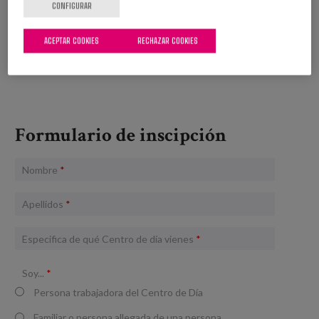
CONFIGURAR
Atención Centrada en la Persona
ACEPTAR COOKIES
RECHAZAR COOKIES
PROFESIONALES
Formulario de inscipción
Nombre
*
Apellidos
*
Especifica de qué Centro de día vienes
*
Soy...
*
Persona trabajadora del Centro de Día
Familiar o persona allegada de una persona