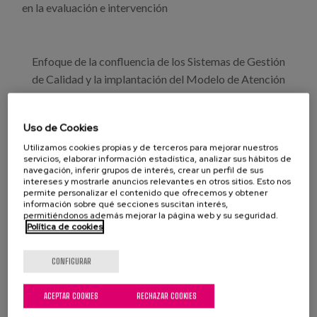
Blog
en la evaluación e intervención
Prensa
Enfoque de la confluencia de los Sistemas de Gestión
Trabaja con nosotros
de Calidad y la implantación del Modelo de Atención
Centrado en la Persona.
Canal de denuncias
Uso de Cookies
Se explica su Evolución, qué aporta la Gestión de la
es
Calidad y como apoya al Modelo ACP, la experiencia
Utilizamos cookies propias y de terceros para mejorar nuestros
servicios, elaborar información estadística, analizar sus hábitos de
práctica en Matia Fundazioa y los retos de para los
navegación, inferir grupos de interés, crear un perfil de sus
eu
próximos años
intereses y mostrarle anuncios relevantes en otros sitios. Esto nos
permite personalizar el contenido que ofrecemos y obtener
en
información sobre qué secciones suscitan interés,
permitiéndonos además mejorar la página web y su seguridad.
Política de cookies
OTROS PROFESIONALES
A. Gutierrez
CONFIGURAR
ACEPTAR COOKIES
RECHAZAR COOKIES