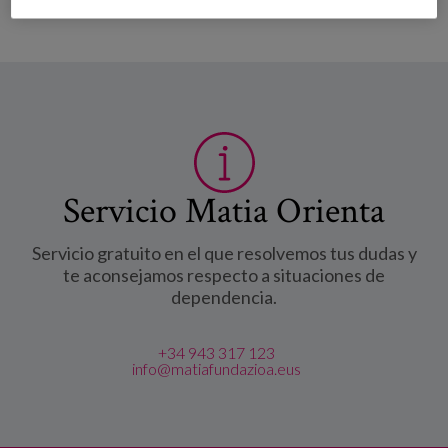
Servicio Matia Orienta
Servicio gratuito en el que resolvemos tus dudas y
te aconsejamos respecto a situaciones de
dependencia.
+34 943 317 123
info@matiafundazioa.eus