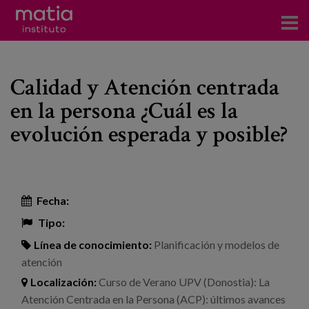
Acerca del Instituto
Calidad y Atención centrada
Investigación
en la persona ¿Cuál es la
Publicaciones
evolución esperada y posible?
Participación en foros
Consultoría
Fecha:
Formación
Tipo:
Eventos
Línea de conocimiento:
Planificación y modelos de
atención
Localización:
Curso de Verano UPV (Donostia): La
Noticias
Atención Centrada en la Persona (ACP): últimos avances