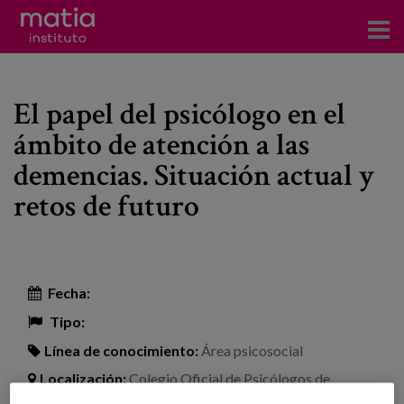
Acerca del Instituto
El papel del psicólogo en el
Investigación
ámbito de atención a las
Publicaciones
demencias. Situación actual y
Participación en foros
retos de futuro
Consultoría
Formación
Fecha:
Eventos
Tipo:
Línea de conocimiento:
Área psicosocial
Noticias
Localización:
Colegio Oficial de Psicólogos de
Madrid