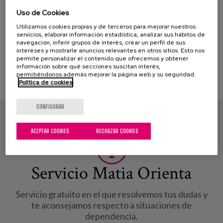
Blog
Uso de Cookies
Prensa
Utilizamos cookies propias y de terceros para mejorar nuestros
PROFESIONALES
servicios, elaborar información estadística, analizar sus hábitos de
navegación, inferir grupos de interés, crear un perfil de sus
Trabaja con nosotros
intereses y mostrarle anuncios relevantes en otros sitios. Esto nos
permite personalizar el contenido que ofrecemos y obtener
información sobre qué secciones suscitan interés,
Canal de denuncias
permitiéndonos además mejorar la página web y su seguridad.
Política de cookies
es
CONFIGURAR
eu
ACEPTAR COOKIES
RECHAZAR COOKIES
en
Servicio Matia Orienta
Servicio gratuito en el que resolvemos tus dudas y
te aconsejamos respecto a situaciones de
dependencia.