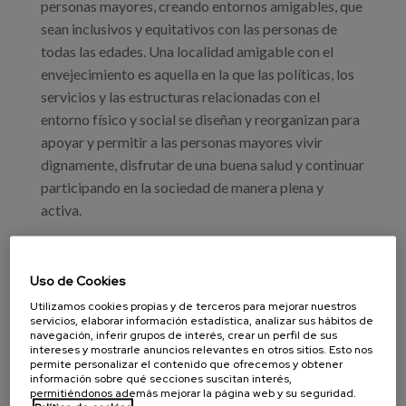
personas mayores, creando entornos amigables, que
sean inclusivos y equitativos con las personas de
todas las edades. Una localidad amigable con el
envejecimiento es aquella en la que las políticas, los
servicios y las estructuras relacionadas con el
entorno físico y social se diseñan y reorganizan para
apoyar y permitir a las personas mayores vivir
dignamente, disfrutar de una buena salud y continuar
participando en la sociedad de manera plena y
activa.
En línea a lo anterior y desde el marco de la "Red
Mundial de Ciudades y Comunidades Amigables con
Uso de Cookies
las Personas Mayores", OMS, OPS e Imserso
Utilizamos cookies propias y de terceros para mejorar nuestros
organizan este encuentro con los siguientes
servicios, elaborar información estadística, analizar sus hábitos de
navegación, inferir grupos de interés, crear un perfil de sus
objetivos:
intereses y mostrarle anuncios relevantes en otros sitios. Esto nos
permite personalizar el contenido que ofrecemos y obtener
información sobre qué secciones suscitan interés,
Compartir prácticas innovadoras en la creación de
permitiéndonos además mejorar la página web y su seguridad.
ciudades y comunidades amigables con las