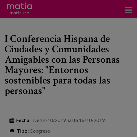
Acerca del Instituto
I Conferencia Hispana de
Investigación
Ciudades y Comunidades
Publicaciones
Amigables con las Personas
Participación en foros
Mayores: "Entornos
sostenibles para todas las
Consultoría
personas"
Formación
Eventos
Fecha:
De
14/10/2019
hasta
16/10/2019
Noticias
Tipo:
Congreso