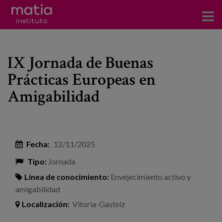
Acerca del Instituto
IX Jornada de Buenas
Investigación
Prácticas Europeas en
Publicaciones
Amigabilidad
Participación en foros
Consultoría
Fecha:
12/11/2025
Formación
Tipo:
Jornada
Eventos
Línea de conocimiento:
Envejecimiento activo y
amigabilidad
Noticias
Localización:
Vitoria-Gasteiz