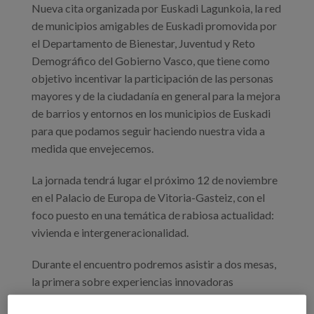
Nueva cita organizada por Euskadi Lagunkoia, la red
de municipios amigables de Euskadi promovida por
el Departamento de Bienestar, Juventud y Reto
Demográfico del Gobierno Vasco, que tiene como
objetivo incentivar la participación de las personas
mayores y de la ciudadanía en general para la mejora
de barrios y entornos en los municipios de Euskadi
para que podamos seguir haciendo nuestra vida a
medida que envejecemos.
La jornada tendrá lugar el próximo 12 de noviembre
en el Palacio de Europa de Vitoria-Gasteiz, con el
foco puesto en una temática de rabiosa actualidad:
vivienda e intergeneracionalidad.
Durante el encuentro podremos asistir a dos mesas,
la primera sobre experiencias innovadoras
intergeneracionales con iniciativas como: