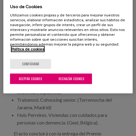
Uso de Cookies
Ametxe: Cooperativa de vivienda rural (Gordexola,
Bizkaia).
Utilizamos cookies propias y de terceros para mejorar nuestros
servicios, elaborar información estadística, analizar sus hábitos de
Axuntase: Cohusing intergeneracional. (Llanera,
navegación, inferir grupos de interés, crear un perfil de sus
Asturias).
intereses y mostrarle anuncios relevantes en otros sitios. Esto nos
permite personalizar el contenido que ofrecemos y obtener
Calico: Care and Living COmmunity. (Forest,
información sobre qué secciones suscitan interés,
permitiéndonos además mejorar la página web y su seguridad.
Alemania).
Política de cookies
La segunda mesa redonda tiene por título
"Experiencias innovadoras senior" en la que
CONFIGURAR
podremos conocer más sobre:
ACEPTAR COOKIES
RECHAZAR COOKIES
Lugaritz. Viviendas para toda la vida (Donostia-San
Sebastian, Gipuzkoa)
Trabensol. Cohousing senior. (Torremocha del
Jarama, Madrid)
Huis Perrekes. Viviendas con cuidados para
personas con demencia. (Geel, Bélgica).
El acto concluirá con la entrega del Premio