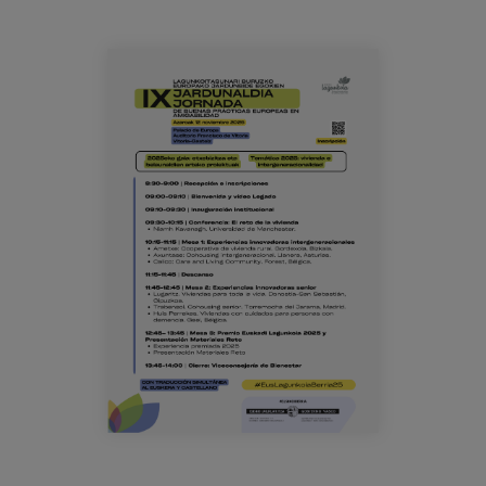
Blog
Prensa
weblgk00_programa25cas_00.png
Trabaja con nosotros
Canal de denuncias
es
eu
en