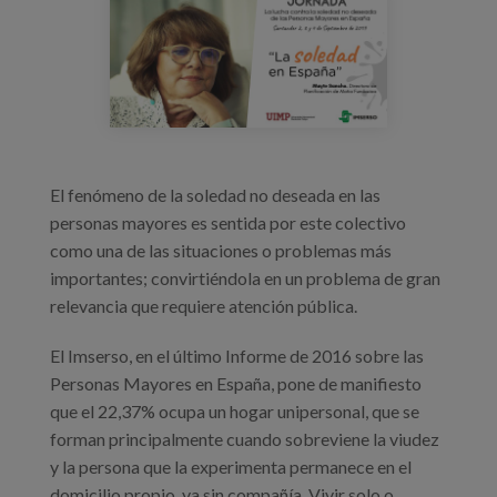
d_q_kneuiaaau13.jpg
Blog
Prensa
Trabaja con nosotros
Canal de denuncias
El fenómeno de la soledad no deseada en las
es
personas mayores es sentida por este colectivo
como una de las situaciones o problemas más
eu
importantes; convirtiéndola en un problema de gran
relevancia que requiere atención pública.
en
El Imserso, en el último Informe de 2016 sobre las
Personas Mayores en España, pone de manifiesto
que el 22,37% ocupa un hogar unipersonal, que se
forman principalmente cuando sobreviene la viudez
y la persona que la experimenta permanece en el
domicilio propio, ya sin compañía. Vivir solo o