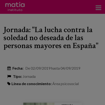
Acerca del Instituto
Jornada: "La lucha contra la
Investigación
soledad no deseada de las
Publicaciones
personas mayores en España"
Participación en foros
Consultoría
Fecha:
De
02/09/2019
hasta
04/09/2019
Formación
Tipo:
Jornada
Eventos
Línea de conocimiento:
Área psicosocial
Noticias