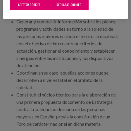
ACEPTAR COOKIES
RECHAZAR COOKIES
la lucha contra la soledad y la mejora de la calidad
de vida.
Generar y compartir información sobre los planes,
programas y actividades en torno a la soledad de
las personas mayores en todo el territorio nacional,
con el objetivo de intercambiar criterios de
actuación, gestionar el conocimiento y establecer
sinergias entre las instituciones y los dispositivos
de atención.
Coordinar, en su caso, aquellas acciones que se
desarrollen a nivel estatal en el ámbito de la
soledad.
Constituir el núcleo técnico para la elaboración de
una primera propuesta documento de Estrategia
contra la soledad no deseada de las personas
mayores en España, previa la constitución de un
Foro de carácter nacional en dicha materia.