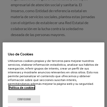
empresarial de atención social y sanitaria. El
Imserso, como Entidad de referencia estatal en
materia de servicios sociales, plantea estas jornadas
con el objetivo de establecer una Red Estatal de
colaboración en la lucha contra la soledad no
deseada de las personas mayores.
OBJETIVOS
Uso de Cookies
Con la celebración de estas Jornadas se persigue:
Utilizamos cookies propias y de terceros para mejorar nuestros
servicios, elaborar información estadística, analizar sus hábitos de
Crear un grupo de trabajo en red entre las
navegación, inferir grupos de interés, crear un perfil de sus
instituciones y organizaciones participantes.
intereses y mostrarle anuncios relevantes en otros sitios. Esto nos
permite personalizar el contenido que ofrecemos y obtener
Establecer objetivos comunes para el abordaje
información sobre qué secciones suscitan interés,
integral de la soledad.
permitiéndonos además mejorar la página web y su seguridad.
Política de cookies
Impulsar el intercambio de conocimientos,
experiencias y buenas prácticas entre
CONFIGURAR
profesionales de los distintos ámbitos.
Transferir a la sociedad los avances alcanzados en