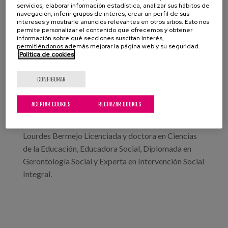
el futuro. Dr. Pascual Sánchez-Juan Neurólogo en el
servicios, elaborar información estadística, analizar sus hábitos de
HUMV.
navegación, inferir grupos de interés, crear un perfil de sus
intereses y mostrarle anuncios relevantes en otros sitios. Esto nos
permite personalizar el contenido que ofrecemos y obtener
18.20. Reflexiones de cómo cuidar a las personas
información sobre qué secciones suscitan interés,
permitiéndonos además mejorar la página web y su seguridad.
con demencia avanzada. Dr. Jacinto Bátiz Director
Política de cookies
del Instituto para Cuidar Mejor del Hospital San
Juan de Dios (HSJD) de Santurtzi.
CONFIGURAR
19.10. ¿Cómo me gustaría ser tratado y
ACEPTAR COOKIES
RECHAZAR COOKIES
acompañado si me diagnosticaran la demencia?
Pensando en las personas en estadios iniciales. Dra.
Lourdes Bermejo Licenciada y doctora en Ciencias
de la Educación, Educadora Social, Diplomada en
Gerontología Social y Experta en Intervención Social
Integral.