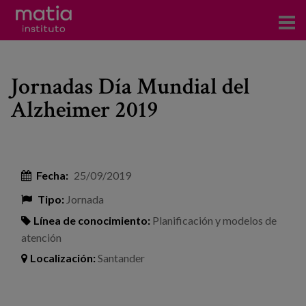
Acerca del Instituto
Jornadas Día Mundial del
Investigación
Alzheimer 2019
Publicaciones
Participación en foros
Fecha:
25/09/2019
Consultoría
Tipo:
Jornada
Formación
Línea de conocimiento:
Planificación y modelos de
atención
Eventos
Localización:
Santander
Noticias