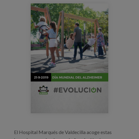
Blog
cartel-dia-mundial-alzheimer-2019-
castellano.jpg
Prensa
Trabaja con nosotros
Canal de denuncias
es
eu
en
El Hospital Marqués de Valdecilla acoge estas