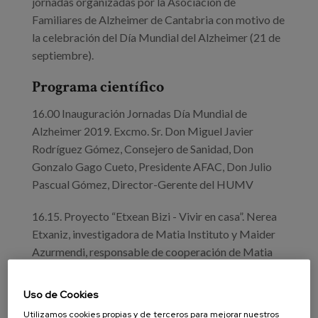
jornadas organizadas por la Asociación de
Familiares de Alzheimer de Cantabria con motivo de
la celebración del Día Mundial del Alzheimer (21 de
septiembre).
Programa científico
16.00 Inauguración Jornadas Día Mundial de
Alzheimer 2019. Excmo. Sr. Don Miguel Javier
Rodríguez Gómez, Consejero de Sanidad, Don
Gonzalo Gago Cueto, Presidente AFAC, Don Julio
Pascual Gómez, Director-Gerente del HUMV
16.15. Proyecto “Etxean Bizi - Vivir en casa”. Nerea
Etxaniz, investigadora de Matia Instituto y Maider
Azurmendi, responsable de cooperación de Matia
Fundazioa.
Uso de Cookies
17.05. El manejo de la enfermedad de Alzheimer en
Utilizamos cookies propias y de terceros para mejorar nuestros