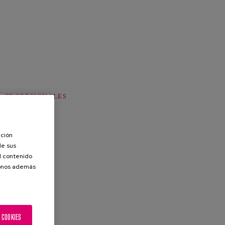
PROFESIONALES
ación
de sus
el contenido
donos además
 COOKIES