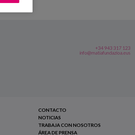
+34 943 317 123
info@matiafundazioa.eus
CONTACTO
NOTICIAS
TRABAJA CON NOSOTROS
ÁREA DE PRENSA