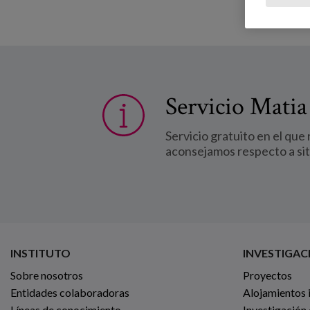
Servicio Matia
Servicio gratuito en el que
aconsejamos respecto a si
INSTITUTO
INVESTIGAC
Sobre nosotros
Proyectos
Entidades colaboradoras
Alojamientos 
Líneas de conocimiento
Investigación