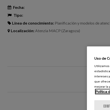
Fecha:
Tipo:
Línea de conocimiento:
Planificación y modelos de atenc
Localización:
Atenzia MACP (Zaragoza)
Uso de C
Utilizamos 
estadística
intereses y
que ofrece
mejorar la
Política 
CONF