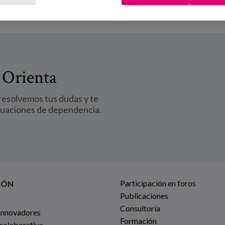
 Orienta
 resolvemos tus dudas y te
tuaciones de dependencia.
Participación en foros
IÓN
Publicaciones
Consultoría
innovadores
Formación
 colaborativa