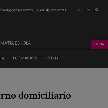
Busc
Trabaja con nosotros
Canal de denuncias
ES
EU
EN
Form
bú
MATIA ESKOLA
DONA
ÍA
FORMACIÓN
EVENTOS
orno domiciliario