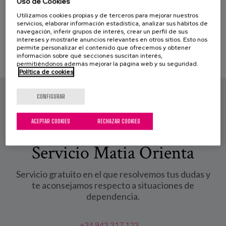
Uso de Cookies
Blog
PROFESIONALES
Utilizamos cookies propias y de terceros para mejorar nuestros
servicios, elaborar información estadística, analizar sus hábitos de
Prensa
navegación, inferir grupos de interés, crear un perfil de sus
intereses y mostrarle anuncios relevantes en otros sitios. Esto nos
Trabaja con nosotros
permite personalizar el contenido que ofrecemos y obtener
información sobre qué secciones suscitan interés,
permitiéndonos además mejorar la página web y su seguridad.
Canal de denuncias
Política de cookies
CONFIGURAR
es
ACEPTAR COOKIES
RECHAZAR COOKIES
eu
en
Servicio Matia Orienta
Servicio gratuito en el que resolvemos tus dudas y
te aconsejamos respecto a situaciones de
dependencia.
+34 943 317 123