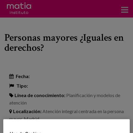
Acerca del Instituto
Personas mayores ¿Iguales en
Investigación
derechos?
Publicaciones
Participación en foros
Fecha:
Consultoría
Tipo:
Formación
Línea de conocimiento:
Planificación y modelos de
atención
Eventos
Localización:
Atención integral centrada en la persona
mayor. Madrid
Noticias