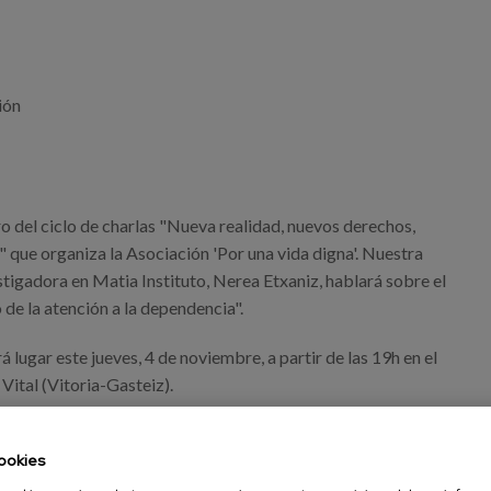
ión
eiz.jpeg
o del ciclo de charlas "Nueva realidad, nuevos derechos,
 que organiza la Asociación 'Por una vida digna'. Nuestra
tigadora en Matia Instituto, Nerea Etxaniz, hablará sobre el
 de la atención a la dependencia".
á lugar este jueves, 4 de noviembre, a partir de las 19h en el
Vital (Vitoria-Gasteiz).
ookies