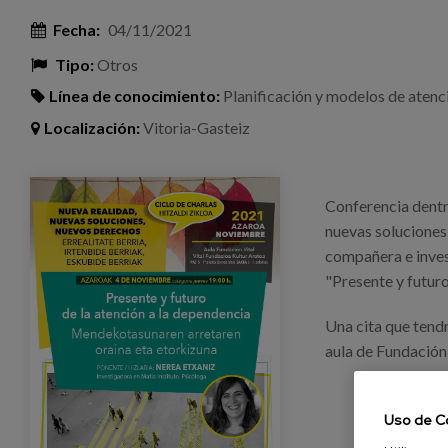
Fecha:
04/11/2021
Tipo:
Otros
Línea de conocimiento:
Planificación y modelos de atenc
Localización:
Vitoria-Gasteiz
charla_nereaetxaniz_futurocuidados_vitoriagast
Conferencia dentr
nuevas soluciones"
compañera e inves
"Presente y futuro
Una cita que tendr
aula de Fundación 
Uso de C