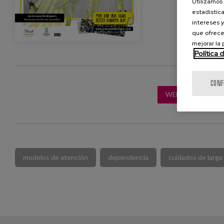
Utilizamos 
estadística
intereses y
que ofrece
mejorar la
Política 
CONF
WEB DE LA ENTI
modelos de atención
dependencia
cuidados de larga