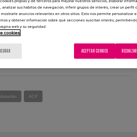
cookies propias y de terceros para mejorar nuestros servicios, elaborar inform
, analizar sus hábitos de navegación, inferir grupos de interés, crear un perfil 
 mostrarle anuncios relevantes en otros sitios. Esto nos permite personalizar 
mos y obtener información sobre qué secciones suscitan interés, permitién
 página web y su seguridad.
de cookies
IGURAR
ACEPTAR COOKIES
RECHAZAR
DAD ORGANIZADORA
 duración
ACP