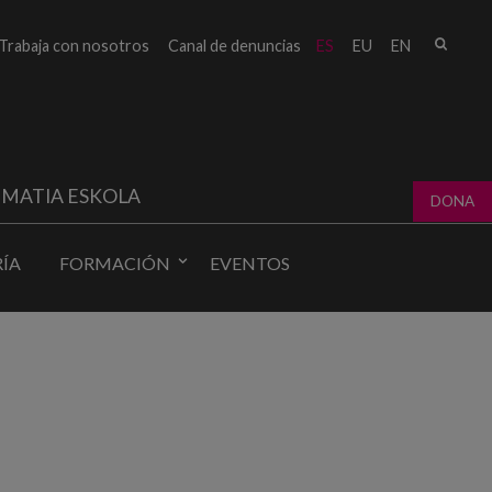
Busc
Trabaja con nosotros
Canal de denuncias
ES
EU
EN
Form
bú
MATIA ESKOLA
DONA
ÍA
FORMACIÓN
EVENTOS