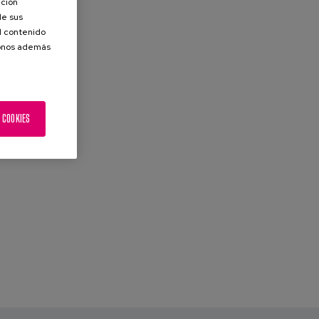
ación
de sus
el contenido
donos además
 COOKIES