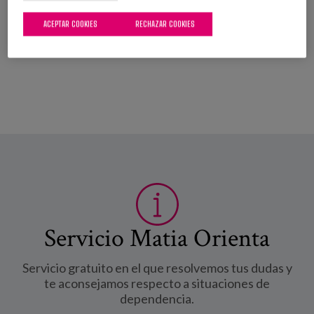
G.
Díaz-Veiga
ACEPTAR COOKIES
RECHAZAR COOKIES
P.
Servicio Matia Orienta
Servicio gratuito en el que resolvemos tus dudas y
te aconsejamos respecto a situaciones de
dependencia.