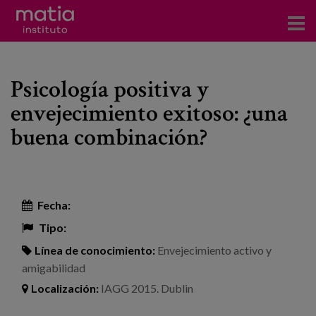
Acerca del Instituto
Psicología positiva y
Investigación
envejecimiento exitoso: ¿una
Publicaciones
buena combinación?
Participación en foros
Consultoría
Fecha:
Formación
Tipo:
Eventos
Línea de conocimiento:
Envejecimiento activo y
amigabilidad
Localización:
IAGG 2015. Dublin
Noticias