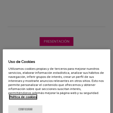
Blog
Prensa
Trabaja con nosotros
Canal de denuncias
PRESENTACIÓN
es
eu
Uso de Cookies
Utilizamos cookies propias y de terceros para mejorar nuestros
en
OTROS PROFESIONALES
servicios, elaborar información estadística, analizar sus hábitos de
navegación, inferir grupos de interés, crear un perfil de sus
intereses y mostrarle anuncios relevantes en otros sitios. Esto nos
Izal
permite personalizar el contenido que ofrecemos y obtener
M.
información sobre qué secciones suscitan interés,
permitiéndonos además mejorar la página web y su seguridad.
Montorio
Política de cookies
I.
Jiménez
CONFIGURAR