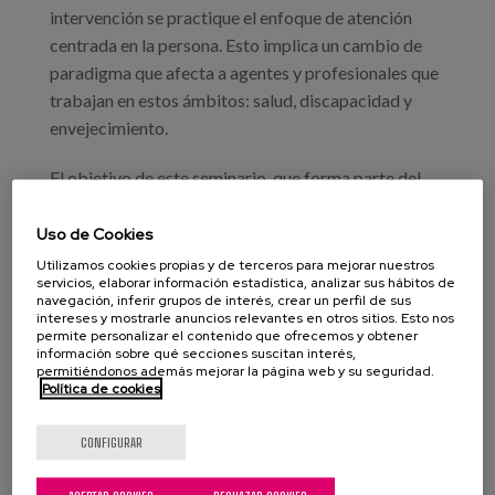
intervención se practique el enfoque de atención
centrada en la persona. Esto implica un cambio de
paradigma que afecta a agentes y profesionales que
trabajan en estos ámbitos: salud, discapacidad y
envejecimiento.
El objetivo de este seminario, que forma parte del
Máster de AICP organizado por Fundación Pilares y
la Universidad de Vic, es conocer y analizar algunos
Uso de Cookies
ejemplos de aplicación con más largo desarrollo y
Utilizamos cookies propias y de terceros para mejorar nuestros
servicios, elaborar información estadística, analizar sus hábitos de
maduración de la Atención integral y centrada en la
navegación, inferir grupos de interés, crear un perfil de sus
persona (AICP), con la finalidad de trasladar los
intereses y mostrarle anuncios relevantes en otros sitios. Esto nos
permite personalizar el contenido que ofrecemos y obtener
elementos más esenciales de este modelo a la propia
información sobre qué secciones suscitan interés,
práctica profesional, incluidas las metodologías e
permitiéndonos además mejorar la página web y su seguridad.
Política de cookies
instrumentos que acompañan a la implementación, la
gestión del cambio y la evaluación para su aplicación
CONFIGURAR
en centros y servicios.