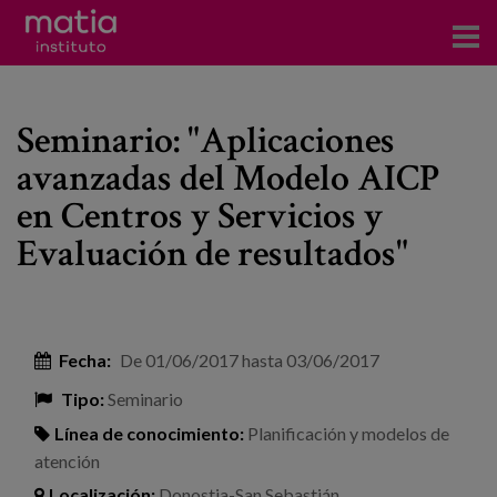
Acerca del Instituto
Seminario: "Aplicaciones
Investigación
avanzadas del Modelo AICP
Publicaciones
en Centros y Servicios y
Participación en foros
Evaluación de resultados"
Consultoría
Formación
Fecha:
De
01/06/2017
hasta
03/06/2017
Eventos
Tipo:
Seminario
Línea de conocimiento:
Planificación y modelos de
Noticias
atención
Localización:
Donostia-San Sebastián