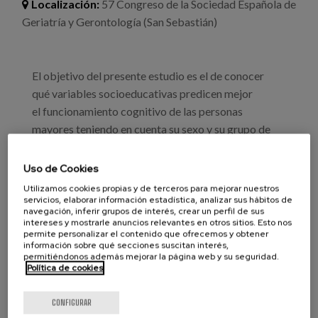
Blog
Localización:
57 Congreso de la Sociedad Española de
Geriatría y Gerontología (San Sebastián)
Prensa
Trabaja con nosotros
El objetivo del presente estudio es el de conocer
qué variables socioeducativas predicen mejor
Canal de denuncias
el funcionamiento cognitivo de las personas
mayores teniendo en cuenta su sexo y su grupo de
es
edad.
Uso de Cookies
eu
Utilizamos cookies propias y de terceros para mejorar nuestros
servicios, elaborar información estadística, analizar sus hábitos de
en
navegación, inferir grupos de interés, crear un perfil de sus
intereses y mostrarle anuncios relevantes en otros sitios. Esto nos
permite personalizar el contenido que ofrecemos y obtener
información sobre qué secciones suscitan interés,
permitiéndonos además mejorar la página web y su seguridad.
Política de cookies
CONFIGURAR