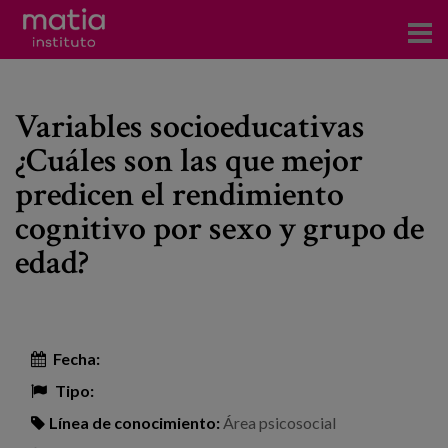
Acerca del Instituto
Variables socioeducativas
Investigación
¿Cuáles son las que mejor
Publicaciones
predicen el rendimiento
Participación en foros
cognitivo por sexo y grupo de
edad?
Consultoría
Formación
Eventos
Fecha:
Tipo:
Noticias
Línea de conocimiento:
Área psicosocial