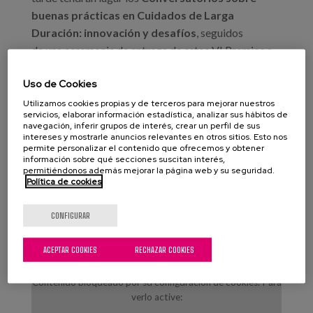
buenas prácticas en Cuidados de Larga
Duración: innovación y desafíos
, seguidos
de una ceremonia de entrega de estos VI Premios a
las mejores Buenas Prácticas relacionadas con el
Uso de Cookies
Modelo AICP, con presencia, entre otras
personalidades, del director general de Matia,
Utilizamos cookies propias y de terceros para mejorar nuestros
servicios, elaborar información estadística, analizar sus hábitos de
Gerardo Amunarriz.
navegación, inferir grupos de interés, crear un perfil de sus
intereses y mostrarle anuncios relevantes en otros sitios. Esto nos
permite personalizar el contenido que ofrecemos y obtener
Nuestro compañero, Álvaro García Soler,
información sobre qué secciones suscitan interés,
investigador en Matia Instituto será uno de los
permitiéndonos además mejorar la página web y su seguridad.
Política de cookies
ponentes de una mesa que lleva por
título: Respuestas innovadoras en los Cuidados de
CONFIGURAR
Larga Duración.
ACEPTAR COOKIES
RECHAZAR COOKIES
Contenido bloqueado por su configuración de cookies. Para
verlo active: