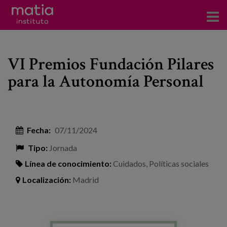
Acerca del Instituto
VI Premios Fundación Pilares
Investigación
para la Autonomía Personal
Publicaciones
Participación en foros
Fecha:
07/11/2024
Consultoría
Tipo:
Jornada
Formación
Línea de conocimiento:
Cuidados
,
Políticas sociales
Eventos
Localización:
Madrid
Noticias