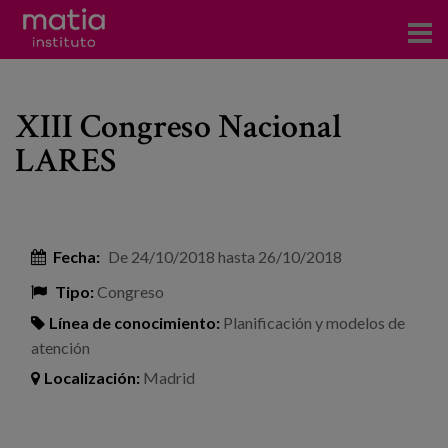
Acerca del Instituto
XIII Congreso Nacional
Investigación
LARES
Publicaciones
Participación en foros
Fecha:
De
24/10/2018
hasta
26/10/2018
Consultoría
Tipo:
Congreso
Formación
Línea de conocimiento:
Planificación y modelos de
atención
Eventos
Localización:
Madrid
Noticias