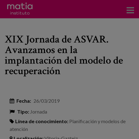
Acerca del Instituto
XIX Jornada de ASVAR.
Investigación
Avanzamos en la
Publicaciones
implantación del modelo de
Participación en foros
recuperación
Consultoría
Formación
Fecha:
26/03/2019
Eventos
Tipo:
Jornada
Línea de conocimiento:
Planificación y modelos de
Noticias
atención
Localización:
Vitoria-Gazteiz