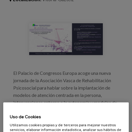
Blog
Prensa
invitacion_informativo_asvar.jpg
Trabaja con nosotros
Canal de denuncias
es
eu
El Palacio de Congresos Europa acoge una nueva
jornada de la Asociación Vasca de Rehabilitación
en
Psicosocial para hablar sobre la implantación de
modelos de atención centrada en la persona,
intervenciones entorno a la autonomía y modelos de
recuperación.
Uso de Cookies
Utilizamos cookies propias y de terceros para mejorar nuestros
servicios, elaborar información estadística, analizar sus hábitos de