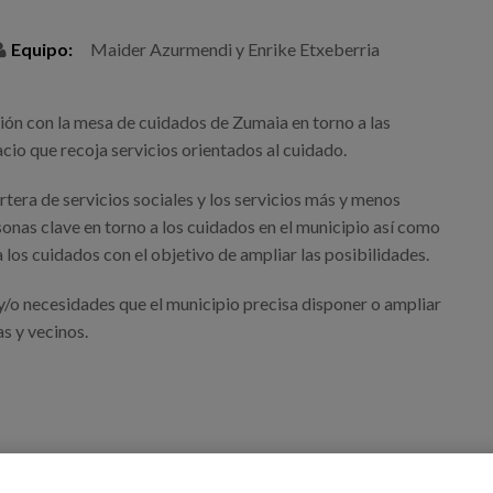
Equipo:
Maider Azurmendi y Enrike Etxeberria
exión con la mesa de cuidados de Zumaia en torno a las
cio que recoja servicios orientados al cuidado.
rtera de servicios sociales y los servicios más y menos
sonas clave en torno a los cuidados en el municipio así como
 los cuidados con el objetivo de ampliar las posibilidades.
s y/o necesidades que el municipio precisa disponer o ampliar
s y vecinos.