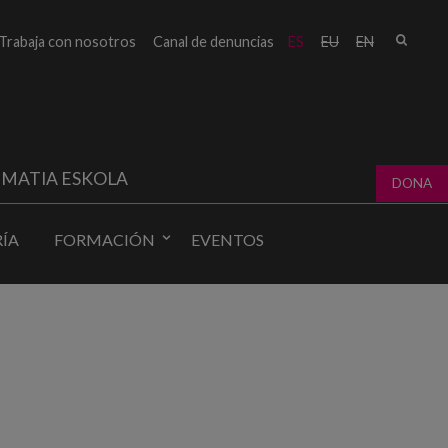
Busc
Trabaja con nosotros
Canal de denuncias
ES
EU
EN
Form
bú
MATIA ESKOLA
DONA
ÍA
FORMACIÓN
EVENTOS