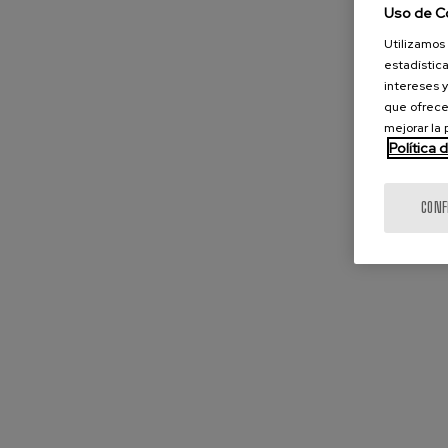
Uso de C
Utilizamos 
estadística
intereses y
que ofrece
mejorar la
Política 
CONF