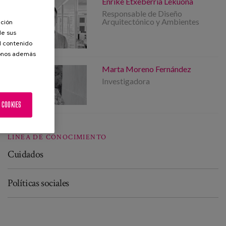
Enrike Etxeberria Lekuona
Responsable de Diseño
Arquitectónico y Ambientes
ación
de sus
el contenido
donos además
Marta Moreno Fernández
Investigadora
 COOKIES
LINEA DE CONOCIMIENTO
Cuidados
Políticas sociales