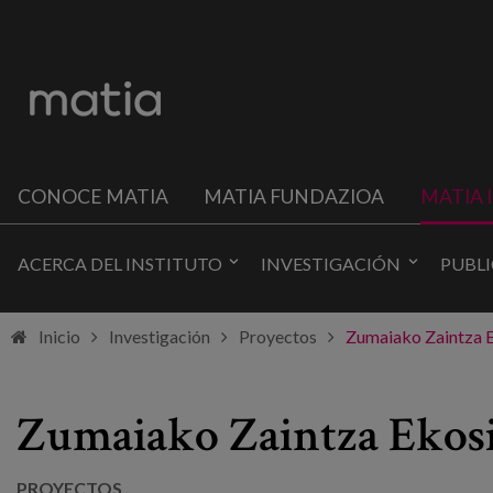
CONOCE MATIA
MATIA FUNDAZIOA
MATIA 
ACERCA DEL INSTITUTO
INVESTIGACIÓN
PUBL
Inicio
Investigación
Proyectos
Zumaiako Zaintza 
Zumaiako Zaintza Ekos
PROYECTOS