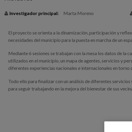
Investigador principal:
Marta Moreno
El proyecto se orienta a la dinamización, participación y refl
necesidades del municipio para la puesta en marcha de un espa
Mediante 6 sesiones se trabajan con la mesa los datos de la ca
utilizados en el municipio, un mapa de agentes, servicios y per
diferentes experiencias nacionales e internacionales en torno a
Todo ello para finalizar con un análisis de diferentes servicio
para seguir trabajando en la mejora del bienestar de sus vecina