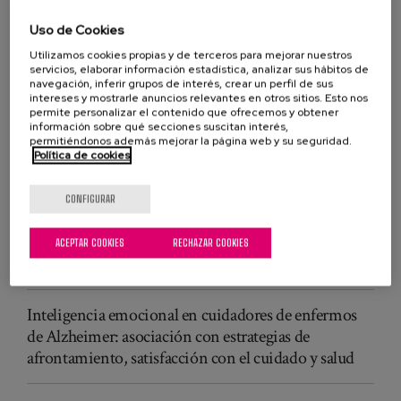
Uso de Cookies
Utilizamos cookies propias y de terceros para mejorar nuestros
gestión emocional
Alzheimer
servicios, elaborar información estadística, analizar sus hábitos de
navegación, inferir grupos de interés, crear un perfil de sus
PUBLICACIONES RELACIONADAS
intereses y mostrarle anuncios relevantes en otros sitios. Esto nos
permite personalizar el contenido que ofrecemos y obtener
Efectos del entrenamiento en estrategias de
información sobre qué secciones suscitan interés,
permitiéndonos además mejorar la página web y su seguridad.
regulación emocional en el bienestar de cuidadores
Política de cookies
de enfermos de Alzheimer
CONFIGURAR
Efectos del entrenamiento en estrategias de
regulación emocional en el bienestar de cuidadores
ACEPTAR COOKIES
RECHAZAR COOKIES
de enfermos de Alzheimer
Inteligencia emocional en cuidadores de enfermos
de Alzheimer: asociación con estrategias de
afrontamiento, satisfacción con el cuidado y salud