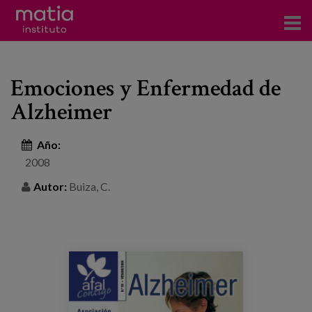
Acerca del Instituto
Emociones y Enfermedad de
Investigación
Alzheimer
Publicaciones
Año:
Participación en foros
2008
Consultoría
Autor:
Buiza, C.
Formación
Eventos
Noticias