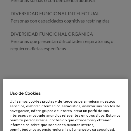
Personas sordas o con deficiencia auditiva
DIVERSIDAD FUNCIONAL INTELECTUAL
Personas con capacidades cognitivas restringidas
DIVERSIDAD FUNCIONAL ORGÁNICA
Personas que presentan dificultades respiratorias, o
requieren dietas específicas
DESCARGAR PUBLICACIÓN COMPLETA
Uso de Cookies
Utilizamos cookies propias y de terceros para mejorar nuestros
servicios, elaborar información estadística, analizar sus hábitos de
navegación, inferir grupos de interés, crear un perfil de sus
intereses y mostrarle anuncios relevantes en otros sitios. Esto nos
permite personalizar el contenido que ofrecemos y obtener
información sobre qué secciones suscitan interés,
Turismo
accesibilidad
Pais Vasco
permitiéndonos además mejorar la página web y su seguridad.