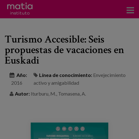
Acerca del Instituto
Turismo Accesible: Seis
Investigación
propuestas de vacaciones en
Publicaciones
Euskadi
Participación en foros
Año:
Línea de conocimiento:
Envejecimiento
Consultoría
2016
activo y amigabilidad
Autor:
Iturburu, M., Tomasena, A.
Formación
Eventos
Noticias