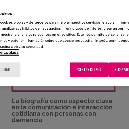
ookies
cookies propias y de terceros para mejorar nuestros servicios, elaborar inform
, analizar sus hábitos de navegación, inferir grupos de interés, crear un perfil 
 mostrarle anuncios relevantes en otros sitios. Esto nos permite personalizar 
mos y obtener información sobre qué secciones suscitan interés, permitién
 página web y su seguridad.
BLOG
de cookies
IGURAR
ACEPTAR COOKIES
RECHAZAR
La biografía como aspecto clave
en la comunicación e interacción
cotidiana con personas con
demencia