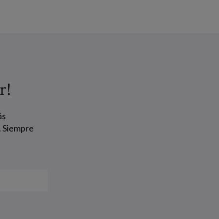
r!
ás
. Siempre