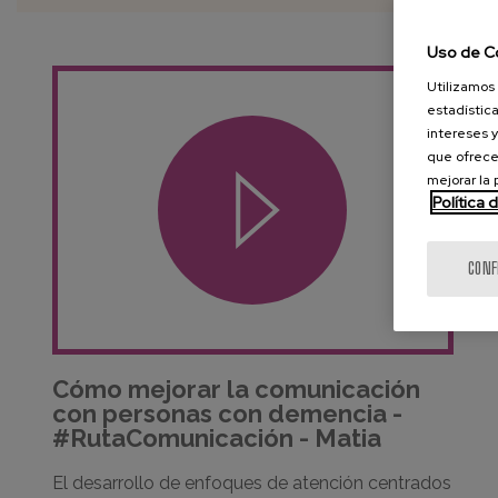
Uso de C
Utilizamos 
estadística
intereses y
que ofrece
mejorar la
Política 
CONF
Cómo mejorar la comunicación
con personas con demencia -
#RutaComunicación - Matia
El desarrollo de enfoques de atención centrados