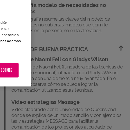
Infografía modelo de necesidades no
cubiertas
Esta infografía resume las claves del modelo de
ación
necesidades no cubiertas, modelo que permite
de sus
centrarnos en la persona, no en la alteración.
el contenido
donos además
GUÍAS DE BUENA PRÁCTICA
Video de Naomi Feil con Gladys Wilson
Video donde Naomi Feil (fundadora de las técnicas de
 COOKIES
validación emocional) interactúa con Gladys Wilson,
una señora con una demencia muy avanzada. En el
video se observa cómo se puede lograr la
comunicación utilizando estas técnicas.
Vídeo estrategias Message
Video elaborado por la Universidad de Queensland
donde se explica de un modo sencillo y con ejemplos
las 7 estrategias MESSAGE para facilitar la
comunicación de los profesionales al cuidado de