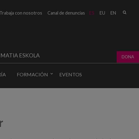
Busc
Trabaja con nosotros
Canal de denuncias
ES
EU
EN
Form
bú
MATIA ESKOLA
DONA
ÍA
FORMACIÓN
EVENTOS
r