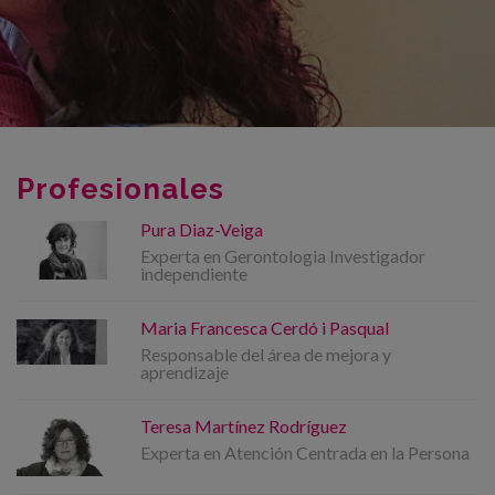
Profesionales
Pura Diaz-Veiga
Experta en Gerontologia Investigador
independiente
Maria Francesca Cerdó i Pasqual
Responsable del área de mejora y
aprendizaje
Teresa Martínez Rodríguez
Experta en Atención Centrada en la Persona