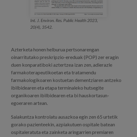
Int. J. Environ. Res. Public Health 2023,
20(4), 3542.
Azterketa honen helburua pertsonarengan
oinarritutako preskripzio-ereduak (POP) zer eragin
duen konparatiboki aztertzea izan zen, adierazle
farmakoterapeutikoetan eta tratamendu
farmakologikoaren kostuetan dementziaren antzeko
ibilbidearen eta etapa terminaleko hutsegite
organikoaren ibilbidearen eta bi hauskortasun-
egoeraren artean.
Saiakuntza kontrolatu ausazkoa egin zen 65 urtetik
gorako pazienteekin, azpiakutuen ospitale batean
ospitaleratuta eta zainketa aringarrien premiaren