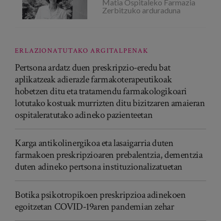
Matia Ospitaleko Farmazia
Zerbitzuko arduraduna
ERLAZIONATUTAKO ARGITALPENAK
Pertsona ardatz duen preskripzio-eredu bat
aplikatzeak adierazle farmakoterapeutikoak
hobetzen ditu eta tratamendu farmakologikoari
lotutako kostuak murrizten ditu bizitzaren amaieran
ospitaleratutako adineko pazienteetan
Karga antikolinergikoa eta lasaigarria duten
farmakoen preskripzioaren prebalentzia, dementzia
duten adineko pertsona instituzionalizatuetan
Botika psikotropikoen preskripzioa adinekoen
egoitzetan COVID-19aren pandemian zehar