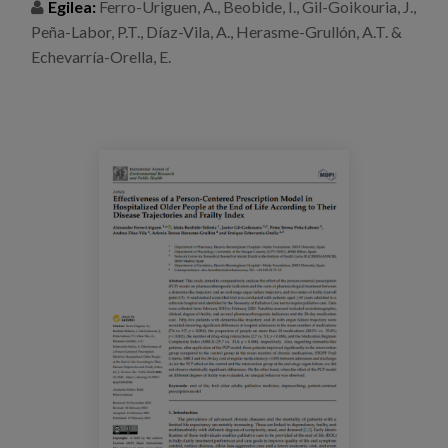
Egilea:
Ferro-Uriguen, A., Beobide, I., Gil-Goikouria, J.,
Prentsa
Peña-Labor, P.T., Díaz-Vila, A., Herasme-Grullón, A.T. &
Echevarría-Orella, E.
Egizu lan gurekin
Salaketa-kanala
es
eu
en