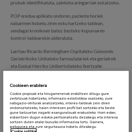
probak identifikatuta, zainketa aringarriak eskatzeko.
POP eredua aplikatu ondoren, paziente horiek
nabarmen hobetu ziren esku hartzeko taldean,
sendagai kronikoen batez besteko kopuruaren
kontrol-taldearekin alderatuta.
Lan hau Ricardo Bermingham Ospitaleko Gaixondo
Geriatrikoko Unitateko farmazialariek eta geriatrek
eta Euskal Herriko Unibertsitateko ikertzaile
laguntzaileek egin dute.
Cookieen erabilera
Cookie propioak eta hirugarrenenak erabiltzen ditugu gure
zerbitzuak hobetzeko, informazio estatistikoa osatzeko, zure
nabigazio-ohiturak analizatzeko, interes-taldeak zein diren
ondorioztatzeko, haien interesen profil bat sortzeko eta beste
gune batzuetan iragarki esanguratsuak erakusteko. Horri esker,
IKUSI ARGITALPENA
eskaintzen dugun edukia pertsonalizatu dezakegu eta interesa
sortzen duten atalei buruzko informazioa lortu. Gainera,
webgunea eta zure segurtasuna hobetu ditzakegu.
Cookie politika