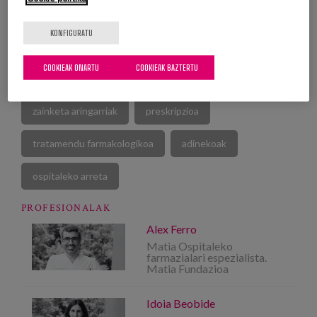
KONFIGURATU
bizitzaren amaiera
hauskortasuna
COOKIEAK ONARTU
COOKIEAK BAZTERTU
pertsonarengan oinarritutako preskripzioa
zainketa aringarriak
preskripzioa
tratamendu farmakologikoa
adinekoak
ospitaleko arreta
PROFESIONALAK
Alex Ferro
Matia Ospitaleko
farmazialari espezialista.
Matia Fundazioa
Idoia Beobide