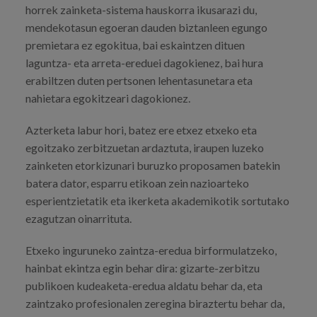
horrek zainketa-sistema hauskorra ikusarazi du,
mendekotasun egoeran dauden biztanleen egungo
premietara ez egokitua, bai eskaintzen dituen
laguntza- eta arreta-ereduei dagokienez, bai hura
erabiltzen duten pertsonen lehentasunetara eta
nahietara egokitzeari dagokionez.
Azterketa labur hori, batez ere etxez etxeko eta
egoitzako zerbitzuetan ardaztuta, iraupen luzeko
zainketen etorkizunari buruzko proposamen batekin
batera dator, esparru etikoan zein nazioarteko
esperientzietatik eta ikerketa akademikotik sortutako
ezagutzan oinarrituta.
Etxeko inguruneko zaintza-eredua birformulatzeko,
hainbat ekintza egin behar dira: gizarte-zerbitzu
publikoen kudeaketa-eredua aldatu behar da, eta
zaintzako profesionalen zeregina biraztertu behar da,