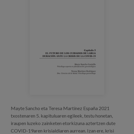
Prentsa
Egizu lan gurekin
Salaketa-kanala
es
eu
en
Mayte Sancho eta Teresa Martínez España 2021
txostenaren 5. kapituluaren egileek, testu honetan,
iraupen luzeko zainketen etorkizuna aztertzen dute
COVID-19aren krisialdiaren aurrean. Izan ere, krisi