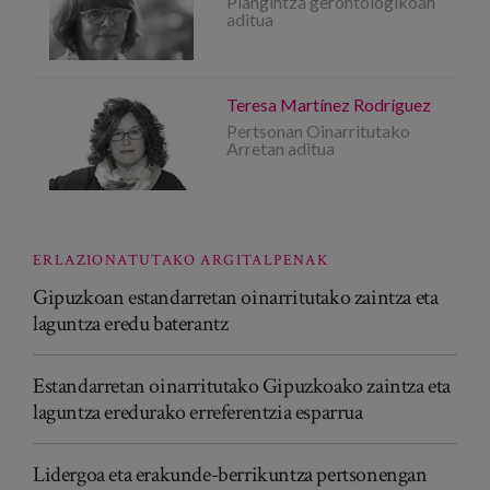
Plangintza gerontologikoan
aditua
Teresa Martínez Rodríguez
Pertsonan Oinarritutako
Arretan aditua
ERLAZIONATUTAKO ARGITALPENAK
Gipuzkoan estandarretan oinarritutako zaintza eta
laguntza eredu baterantz
Estandarretan oinarritutako Gipuzkoako zaintza eta
laguntza eredurako erreferentzia esparrua
Lidergoa eta erakunde-berrikuntza pertsonengan