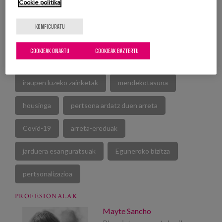
Cookie politika
IKUSI ARGITALPENA
KONFIGURATU
COOKIEAK ONARTU
COOKIEAK BAZTERTU
iraupen luzeko zainketak
mendekotasuna
housinga
pertsona ardatz duen arreta
Covid-19
arreta-ereduak
jarduera esanguratsuak
Eguneroko bizitza
pertsonalizazioa
PROFESIONALAK
Mayte Sancho