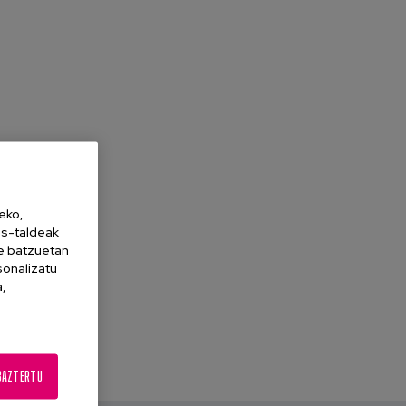
eko,
es-taldeak
ne batzuetan
sonalizatu
a,
BAZTERTU