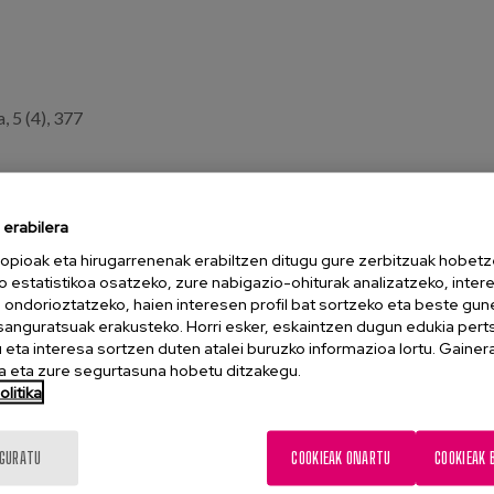
 5 (4), 377
erabilera
opioak eta hirugarrenenak erabiltzen ditugu gure zerbitzuak hobetz
TALPEN OSOA
o estatistikoa osatzeko, zure nabigazio-ohiturak analizatzeko, inter
n ondorioztatzeko, haien interesen profil bat sortzeko eta beste gu
esanguratsuak erakusteko. Horri esker, eskaintzen dugun edukia pert
eta interesa sortzen duten atalei buruzko informazioa lortu. Gainer
 eta zure segurtasuna hobetu ditzakegu.
litika
IGURATU
COOKIEAK ONARTU
COOKIEAK 