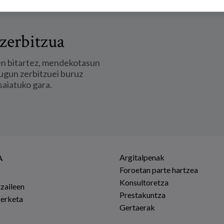
zerbitzua
en bitartez, mendekotasun
ugun zerbitzuei buruz
saiatuko gara.
Argitalpenak
A
Foroetan parte hartzea
Konsultoretza
tzaileen
Prestakuntza
kerketa
Gertaerak