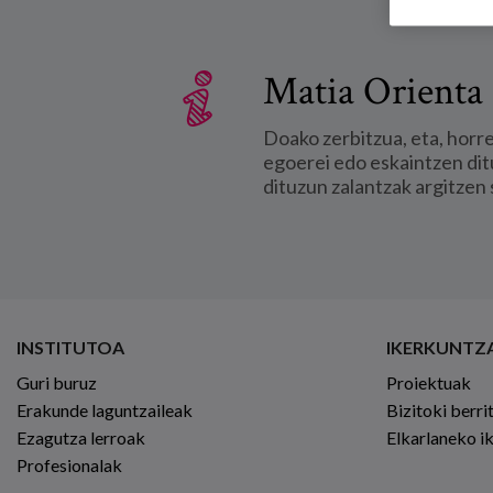
Matia Orienta 
Doako zerbitzua, eta, horr
egoerei edo eskaintzen dit
dituzun zalantzak argitzen 
INSTITUTOA
IKERKUNTZ
Guri buruz
Proiektuak
Erakunde laguntzaileak
Bizitoki berri
Ezagutza lerroak
Elkarlaneko i
Profesionalak