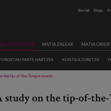
Berriak
Bloga
Pr
TIA INSTITUTOA
MATIA ZALEAK
MATIA ORIEN
FOROETAN PARTE HARTZEA
KONTSULTORETZA
P
on the tip-of-the-Tongue events
A study on the tip-of-the