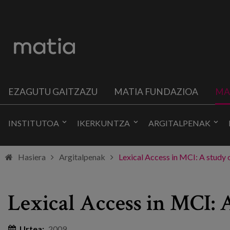
EZAGUTU GAITZAZU
MATIA FUNDAZIOA
MA
INSTITUTOA
IKERKUNTZA
ARGITALPENAK
Hasiera
Argitalpenak
Lexical Access in MCI: A study 
Lexical Access in MCI: 
Urtea:
2009