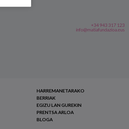
+34 943 317 123
info@matiafundazioa.eus
HARREMANETARAKO
BERRIAK
EGIZU LAN GUREKIN
PRENTSA ARLOA
BLOGA