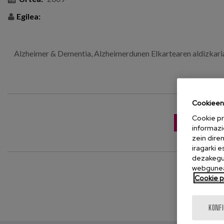
Egilea:
Alzheimer & Dementia, Alzheimerdunen Elkartearen aldizkaria,
Cookieen 
Cookie pr
JAITSI ARGI
informazi
zein dire
iragarki 
dezakegu 
webgunea
Cookie po
KONF