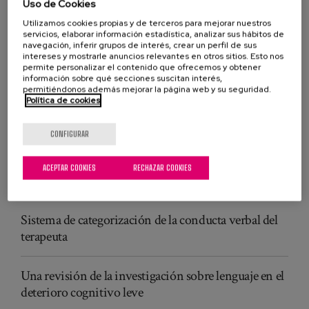
Uso de Cookies
Vocabulario
Comunicación
Utilizamos cookies propias y de terceros para mejorar nuestros
servicios, elaborar información estadística, analizar sus hábitos de
navegación, inferir grupos de interés, crear un perfil de sus
personas mayores
intereses y mostrarle anuncios relevantes en otros sitios. Esto nos
permite personalizar el contenido que ofrecemos y obtener
información sobre qué secciones suscitan interés,
PUBLICACIONES RELACIONADAS
permitiéndonos además mejorar la página web y su seguridad.
Política de cookies
Designing ambient interactions for older users
CONFIGURAR
Conocimiento léxico y recuperación léxica en el
envejecimiento: Perspectivas de un estudio de la
ACEPTAR COOKIES
RECHAZAR COOKIES
punta de la lengua (TOT) (EN)
Sistema de categorización de la conducta verbal del
terapeuta
Una revisión de la investigación sobre lenguaje en el
deterioro cognitivo leve