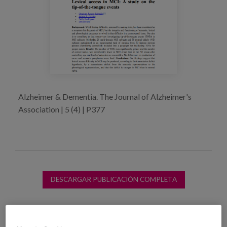
Blog
Prensa
Trabaja con nosotros
Canal de denuncias
Alzheimer & Dementia. The Journal of Alzheimer's
es
Association | 5 (4) | P377
eu
en
DESCARGAR PUBLICACIÓN COMPLETA