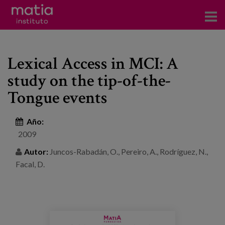
Acerca del Instituto
Lexical Access in MCI: A
Investigación
study on the tip-of-the-
Publicaciones
Tongue events
Participación en foros
Año:
Consultoría
2009
Autor:
Juncos-Rabadán, O., Pereiro, A., Rodríguez, N.,
Formación
Facal, D.
Eventos
Noticias