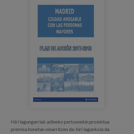
Prentsa
Egizu lan gurekin
Salaketa-kanala
es
eu
en
Hiri lagungarriak adineko pertsonekin proiektua
premisa honetan oinarritzen da: hiri lagunkoia da