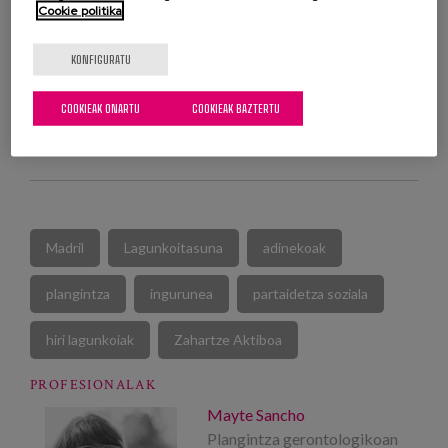
Cookie politika
KONFIGURATU
COOKIEAK ONARTU
COOKIEAK BAZTERTU
JAITSI ARGITALPEN OSOA
Madril
Lagunkoitasuna
adinekoak
plangintza
ingurunea
partaidetza soziala
hiri lagunkoiak
Zahartze Aktiboa
PROFESIONALAK
Mayte Sancho
Plangintza gerontologikoan