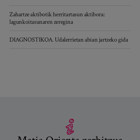
Zahartze aktibotik herritartasun aktibora:
lagunkoitasunaren zeregina
DIAGNOSTIKOA. Udalerrietan abian jartzeko gida