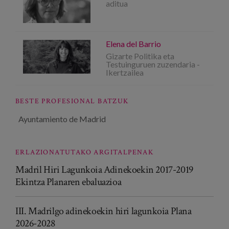
aditua
Elena del Barrio
Gizarte Politika eta
Testuinguruen zuzendaria -
Ikertzailea
BESTE PROFESIONAL BATZUK
Ayuntamiento de Madrid
ERLAZIONATUTAKO ARGITALPENAK
Madril Hiri Lagunkoia Adinekoekin 2017-2019
Ekintza Planaren ebaluazioa
III. Madrilgo adinekoekin hiri lagunkoia Plana
2026-2028