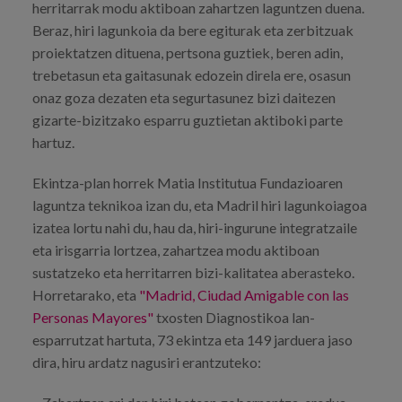
herritarrak modu aktiboan zahartzen laguntzen duena.
Beraz, hiri lagunkoia da bere egiturak eta zerbitzuak
proiektatzen dituena, pertsona guztiek, beren adin,
trebetasun eta gaitasunak edozein direla ere, osasun
onaz goza dezaten eta segurtasunez bizi daitezen
gizarte-bizitzako esparru guztietan aktiboki parte
hartuz.
Ekintza-plan horrek Matia Institutua Fundazioaren
laguntza teknikoa izan du, eta Madril hiri lagunkoiagoa
izatea lortu nahi du, hau da, hiri-ingurune integratzaile
eta irisgarria lortzea, zahartzea modu aktiboan
sustatzeko eta herritarren bizi-kalitatea aberasteko.
Horretarako, eta
"Madrid, Ciudad Amigable con las
Personas Mayores"
txosten Diagnostikoa lan-
esparrutzat hartuta, 73 ekintza eta 149 jarduera jaso
dira, hiru ardatz nagusiri erantzuteko: