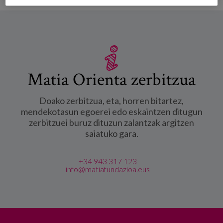
Matia Orienta zerbitzua
Doako zerbitzua, eta, horren bitartez,
mendekotasun egoerei edo eskaintzen ditugun
zerbitzuei buruz dituzun zalantzak argitzen
saiatuko gara.
+34 943 317 123
info@matiafundazioa.eus