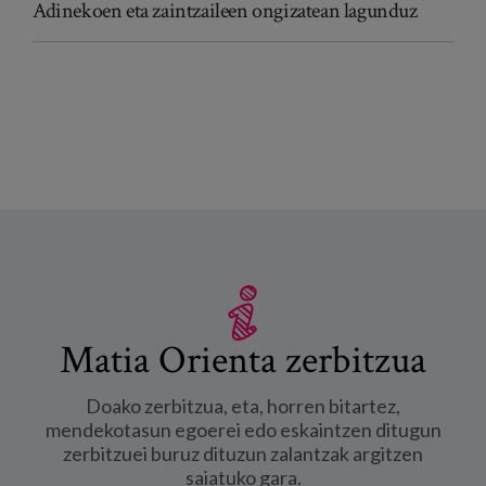
Adinekoen eta zaintzaileen ongizatean lagunduz
Matia Orienta zerbitzua
Doako zerbitzua, eta, horren bitartez,
mendekotasun egoerei edo eskaintzen ditugun
zerbitzuei buruz dituzun zalantzak argitzen
saiatuko gara.