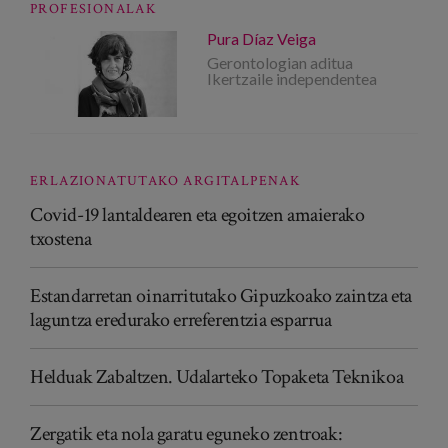
PROFESIONALAK
Pura Díaz Veiga
Gerontologian aditua
Ikertzaile independentea
ERLAZIONATUTAKO ARGITALPENAK
Covid-19 lantaldearen eta egoitzen amaierako
txostena
Estandarretan oinarritutako Gipuzkoako zaintza eta
laguntza eredurako erreferentzia esparrua
Helduak Zabaltzen. Udalarteko Topaketa Teknikoa
Zergatik eta nola garatu eguneko zentroak: