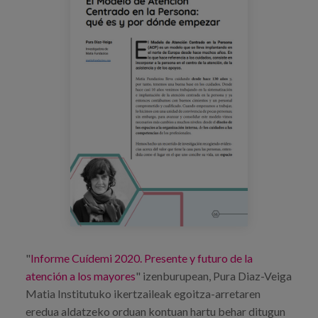
Prentsa
Egizu lan gurekin
Salaketa-kanala
es
eu
en
"
Informe Cuídemi 2020. Presente y futuro de la
atención a los mayores
" izenburupean, Pura Diaz-Veiga
Matia Institutuko ikertzaileak egoitza-arretaren
eredua aldatzeko orduan kontuan hartu behar ditugun