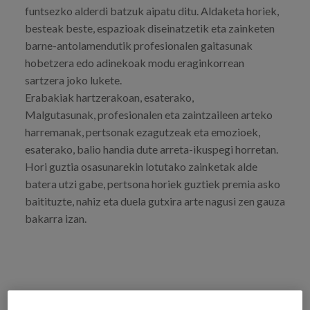
funtsezko alderdi batzuk aipatu ditu. Aldaketa horiek,
besteak beste, espazioak diseinatzetik eta zainketen
barne-antolamendutik profesionalen gaitasunak
hobetzera edo adinekoak modu eraginkorrean
sartzera joko lukete.
Erabakiak hartzerakoan, esaterako,
Malgutasunak, profesionalen eta zaintzaileen arteko
harremanak, pertsonak ezagutzeak eta emozioek,
esaterako, balio handia dute arreta-ikuspegi horretan.
Hori guztia osasunarekin lotutako zainketak alde
batera utzi gabe, pertsona horiek guztiek premia asko
baitituzte, nahiz eta duela gutxira arte nagusi zen gauza
bakarra izan.