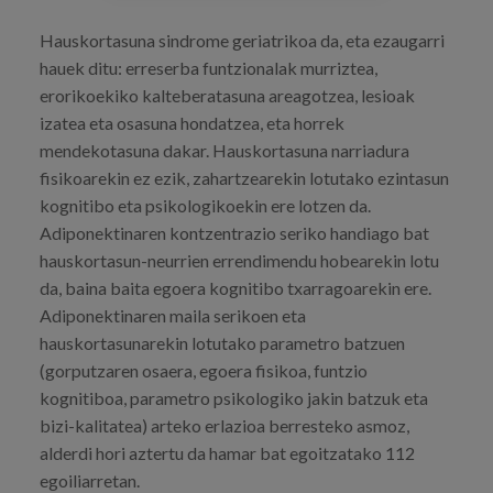
Hauskortasuna sindrome geriatrikoa da, eta ezaugarri
hauek ditu: erreserba funtzionalak murriztea,
erorikoekiko kalteberatasuna areagotzea, lesioak
izatea eta osasuna hondatzea, eta horrek
mendekotasuna dakar. Hauskortasuna narriadura
fisikoarekin ez ezik, zahartzearekin lotutako ezintasun
kognitibo eta psikologikoekin ere lotzen da.
Adiponektinaren kontzentrazio seriko handiago bat
hauskortasun-neurrien errendimendu hobearekin lotu
da, baina baita egoera kognitibo txarragoarekin ere.
Adiponektinaren maila serikoen eta
hauskortasunarekin lotutako parametro batzuen
(gorputzaren osaera, egoera fisikoa, funtzio
kognitiboa, parametro psikologiko jakin batzuk eta
bizi-kalitatea) arteko erlazioa berresteko asmoz,
alderdi hori aztertu da hamar bat egoitzatako 112
egoiliarretan.