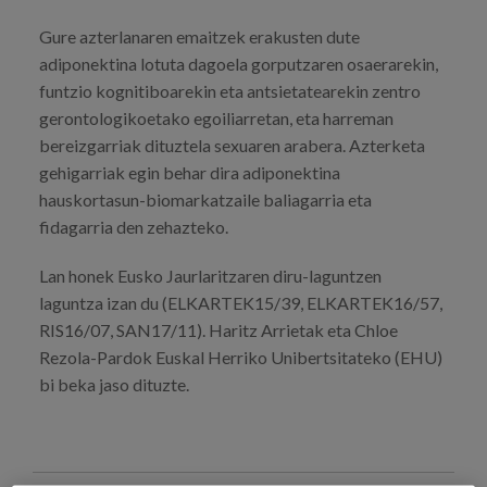
Gure azterlanaren emaitzek erakusten dute
adiponektina lotuta dagoela gorputzaren osaerarekin,
funtzio kognitiboarekin eta antsietatearekin zentro
gerontologikoetako egoiliarretan, eta harreman
bereizgarriak dituztela sexuaren arabera. Azterketa
gehigarriak egin behar dira adiponektina
hauskortasun-biomarkatzaile baliagarria eta
fidagarria den zehazteko.
Lan honek Eusko Jaurlaritzaren diru-laguntzen
laguntza izan du (ELKARTEK15/39, ELKARTEK16/57,
RIS16/07, SAN17/11). Haritz Arrietak eta Chloe
Rezola-Pardok Euskal Herriko Unibertsitateko (EHU)
bi beka jaso dituzte.