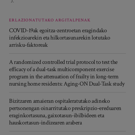
J.
ERLAZIONATUTAKO ARGITALPENAK
COVID-19ak egoitza-zentroetan eragindako
infekzioarekin eta hilkortasunarekin lotutako
arrisku-faktoreak
A randomized controlled trial protocol to test the
efficacy of a dual-task multicomponent exercise
program in the attenuation of frailty in long-term
nursing home residents: Aging-ON Dual-Task study
Bizitzaren amaieran ospitaleratutako adineko
pertsonengan oinarritutako preskripzio-ereduaren
eraginkortasuna, gaixotasun-ibilbideen eta
hauskortasun-indizearen arabera