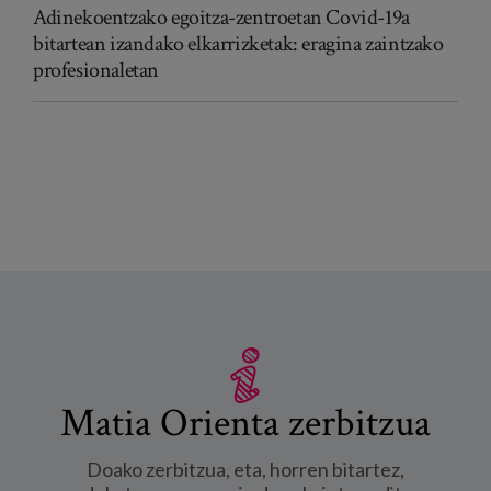
Adinekoentzako egoitza-zentroetan Covid-19a
bitartean izandako elkarrizketak: eragina zaintzako
profesionaletan
Matia Orienta zerbitzua
Doako zerbitzua, eta, horren bitartez,