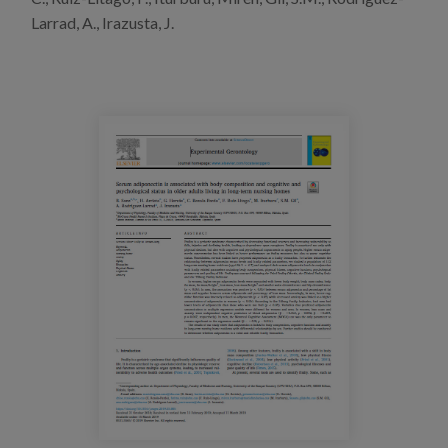
Prentsa
Larrad, A., Irazusta, J.
Egizu lan gurekin
Salaketa-kanala
es
eu
en