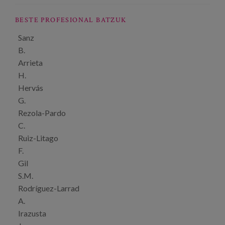
BESTE PROFESIONAL BATZUK
Sanz
B.
Arrieta
H.
Hervás
G.
Rezola-Pardo
C.
Ruiz-Litago
F.
Gil
S.M.
Rodríguez-Larrad
A.
Irazusta