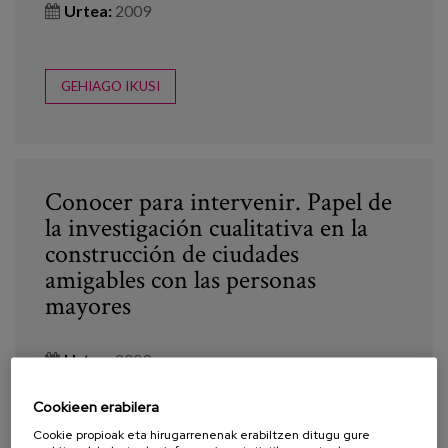
Urtea:
2009
GEHIAGO IKUSI
Conocer para intervenir. Papel de
la investigación cualitativa en la
construcción de ciudades
amigables con las personas
mayores
Urtea:
2009
Cookieen erabilera
Cookie propioak eta hirugarrenenak erabiltzen ditugu gure
GEHIAGO IKUSI