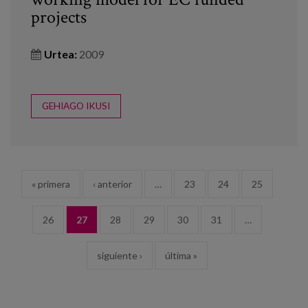
projects
Urtea:
2009
GEHIAGO IKUSI
ORRIAK
« primera
‹ anterior
…
23
24
25
26
27
28
29
30
31
…
siguiente ›
última »