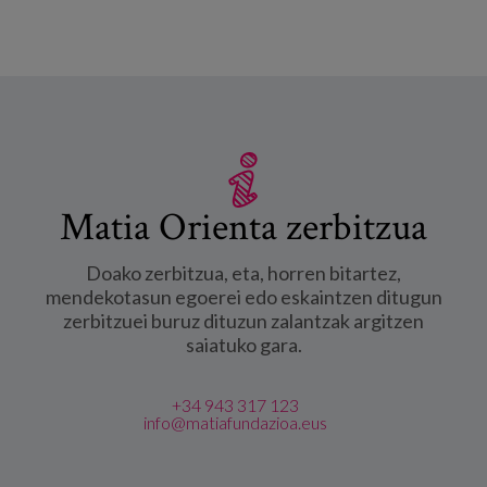
Matia Orienta zerbitzua
Doako zerbitzua, eta, horren bitartez,
mendekotasun egoerei edo eskaintzen ditugun
zerbitzuei buruz dituzun zalantzak argitzen
saiatuko gara.
+34 943 317 123
info@matiafundazioa.eus