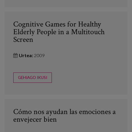
Cognitive Games for Healthy
Elderly People in a Multitouch
Screen
Urtea:
2009
GEHIAGO IKUSI
Cómo nos ayudan las emociones a
envejecer bien