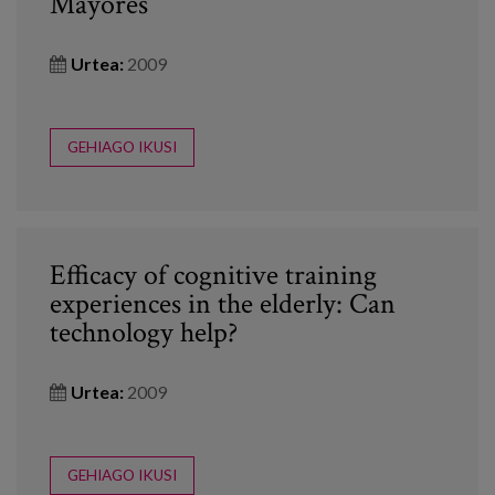
Mayores
Urtea:
2009
GEHIAGO IKUSI
Efficacy of cognitive training
experiences in the elderly: Can
technology help?
Urtea:
2009
GEHIAGO IKUSI