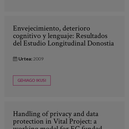
Envejecimiento, deterioro
cognitivo y lenguaje: Resultados
del Estudio Longitudinal Donostia
Urtea:
2009
GEHIAGO IKUSI
Handling of privacy and data
protection in Vital Project: a
working model for EC funded