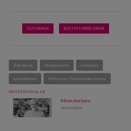
EGITARAUA
BISITATU WEB ORRIA
Adinekoak
desgaitasuna
animazioa
bizi-kalitatea
Pertsonan Oinarritutako Arreta
PROFESIONALAK
Miren Iturburu
Ikertzailea