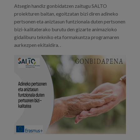
Atsegin handiz gonbidatzen zaitugu SALTO
Prentsa
proiekturen baitan, egoitzatan bizi diren adineko
Egizu lan gurekin
pertsonen eta aniztasun funtzionala duten pertsonen
bizi-kalitaterako burutu den gizarte animazioko
Salaketa-kanala
gidaliburu tekniko eta formakuntza programaren
aurkezpen ekitaldira. .
es
eu
en