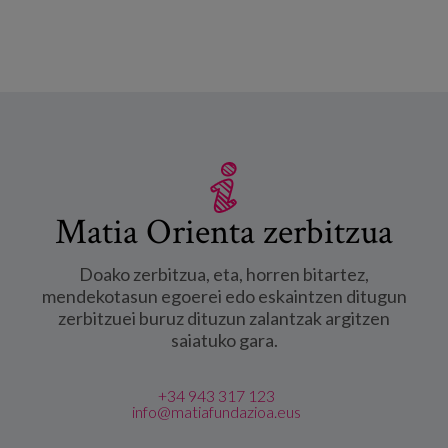
Matia Orienta zerbitzua
Doako zerbitzua, eta, horren bitartez,
mendekotasun egoerei edo eskaintzen ditugun
zerbitzuei buruz dituzun zalantzak argitzen
saiatuko gara.
+34 943 317 123
info@matiafundazioa.eus