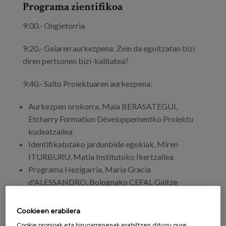
Programa zientifikoa
9:00.- Ongietorria
9:20.- Gaiaren aurkezpena: Zein da egoitzatan bizi
diren pertsonen bizi-kalitatea?
9:40.- Salto Proiektuaren aurkezpena:
Aurkezpen orokorra, Maia BERASATEGUI,
Etcharry Formation Développementko Proiektu
kudeatzailea
Identifikatutako jardunbide egokiak, Miren
ITURBURU, Matia Institutoko Ikertzailea
Programa Hezigarria, Maria Gracia
d'ALESSANDRO, Bolognako CEFAL Gaitze
Zentroa eta Michel ETCHEGARRAY d'Etcharry
Formation Développement
Cookieen erabilera
Jardueren Gida Teknikoa, Daisy PECZEK Foyer de
Cookie propioak eta hirugarrenenak erabiltzen ditugu gure