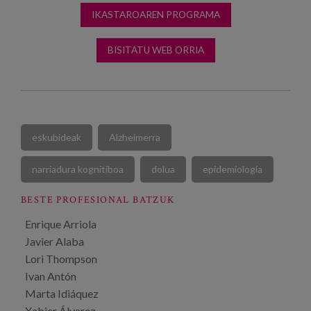
IKASTAROAREN PROGRAMA
BISITATU WEB ORRIA
eskubideak
Alzheimerra
narriadura kognitiboa
dolua
epidemiología
BESTE PROFESIONAL BATZUK
Enrique Arriola
Javier Alaba
Lori Thompson
Ivan Antón
Marta Idiáquez
Xabier Álvarez