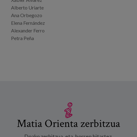
Alberto Uriarte
Ana Orbegozo
Elena Fernández
Alexander Ferro
Petra Peña
Matia Orienta zerbitzua
Doako zerbitzua, eta, horren bitartez,