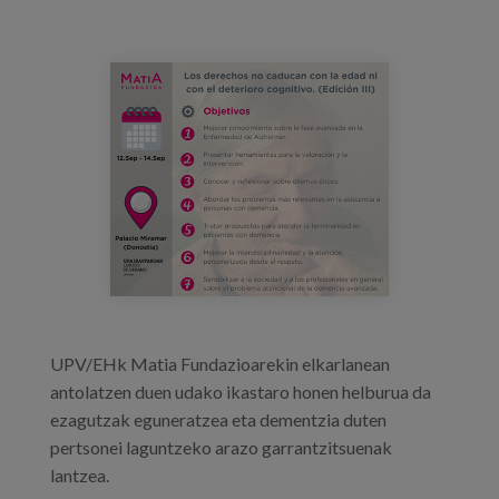
Prentsa
Egizu lan gurekin
dm4cuu_w4aa5gcq.png
Salaketa-kanala
es
eu
en
UPV/EHk Matia Fundazioarekin elkarlanean
antolatzen duen udako ikastaro honen helburua da
ezagutzak eguneratzea eta dementzia duten
pertsonei laguntzeko arazo garrantzitsuenak
lantzea.