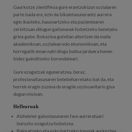
Gaurkotze zientifikoa gure erantzukizun sozialaren
parte bada ere, ezin da bikaintasunerantz aurrera
egin ikasteko, hausnartzeko eta pazientearen
zerbitzuan ditugun gaitasunak hobetzeko benetako
grina gabe. Bokazioa gutxitan aitortzen da maila
akademikoan, sozialean edo ekonomikoan, eta
horregatik eman nahi diogu balioa jarduera honen
bidez gainditzeko borondateari.
Gure ezagutzak eguneratzea, beraz,
profesionaltasunaren betebeharretako bat da, eta
horrek eragin zuzena du eragile soziosanitario gisa
dugun misioan.
Helburuak
Alzheimer gaixotasunaren fase aurreratuari
buruzko ezagutza hobetzea.
Baloratzeko eta esku hartzeko tresnak aurkeztea.