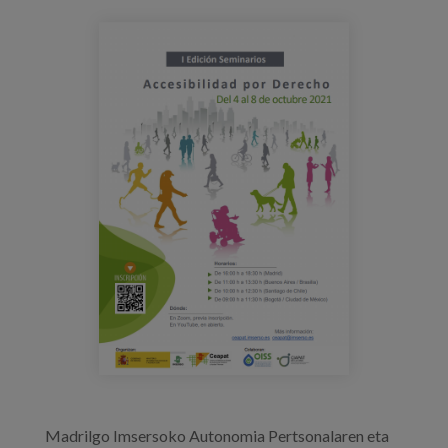
Prentsa
seminarios_ceapat.png
Egizu lan gurekin
Salaketa-kanala
es
eu
en
Madrilgo Imsersoko Autonomia Pertsonalaren eta