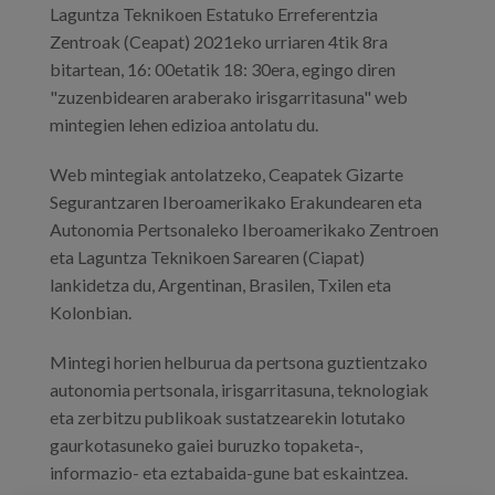
Laguntza Teknikoen Estatuko Erreferentzia
Zentroak (Ceapat) 2021eko urriaren 4tik 8ra
bitartean, 16: 00etatik 18: 30era, egingo diren
"zuzenbidearen araberako irisgarritasuna" web
mintegien lehen edizioa antolatu du.
Web mintegiak antolatzeko, Ceapatek Gizarte
Segurantzaren Iberoamerikako Erakundearen eta
Autonomia Pertsonaleko Iberoamerikako Zentroen
eta Laguntza Teknikoen Sarearen (Ciapat)
lankidetza du, Argentinan, Brasilen, Txilen eta
Kolonbian.
Mintegi horien helburua da pertsona guztientzako
autonomia pertsonala, irisgarritasuna, teknologiak
eta zerbitzu publikoak sustatzearekin lotutako
gaurkotasuneko gaiei buruzko topaketa-,
informazio- eta eztabaida-gune bat eskaintzea.