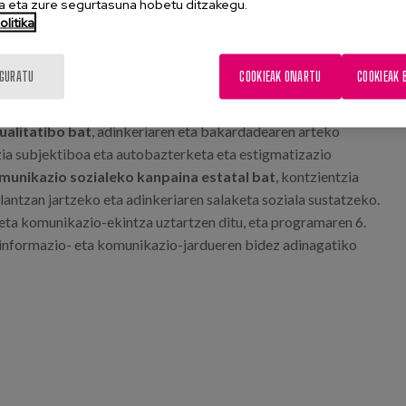
 eta zure segurtasuna hobetu ditzakegu.
eria adinagatiko diskriminazio modu espezifiko gisa
litika
ubideen urraketan, gutxiespenean eta gizarte ongizatearen
IGURATU
COOKIEAK ONARTU
COOKIEAK 
heltzeko, programa bi lan ildo osagarritan egituratzen da:
ualitatibo bat
, adinkeriaren eta bakardadearen arteko
ia subjektiboa eta autobazterketa eta estigmatizazio
omunikazio sozialeko kanpaina estatal bat
, kontzientzia
antzan jartzeko eta adinkeriaren salaketa soziala sustatzeko.
eta komunikazio-ekintza uztartzen ditu, eta programaren 6.
-, informazio- eta komunikazio-jardueren bidez adinagatiko