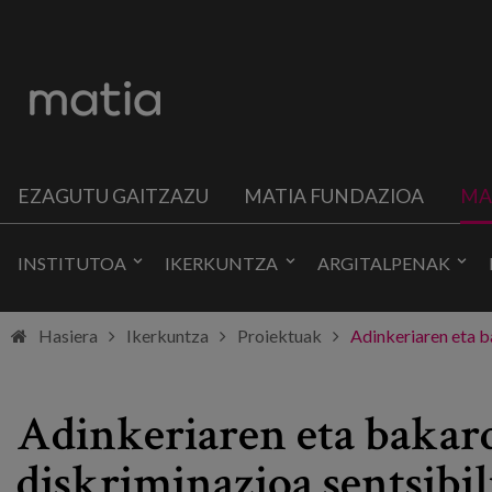
EZAGUTU GAITZAZU
MATIA FUNDAZIOA
MA
INSTITUTOA
IKERKUNTZA
ARGITALPENAK
Hasiera
Ikerkuntza
Proiektuak
Adinkeriaren eta b
Adinkeriaren eta bakard
diskriminazioa sentsibi