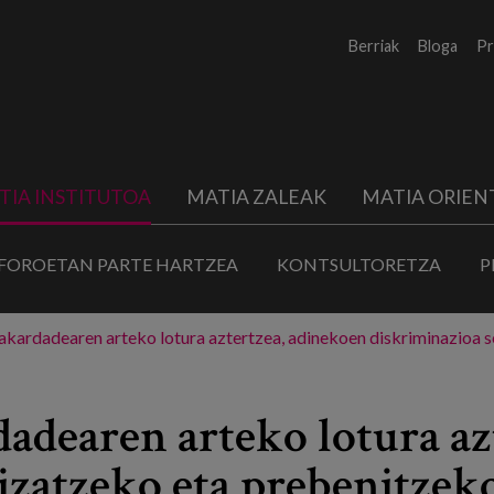
Berriak
Bloga
Pr
TIA INSTITUTOA
MATIA ZALEAK
MATIA ORIEN
FOROETAN PARTE HARTZEA
KONTSULTORETZA
P
akardadearen arteko lotura aztertzea, adinekoen diskriminazioa s
adearen arteko lotura az
lizatzeko eta prebenitzek