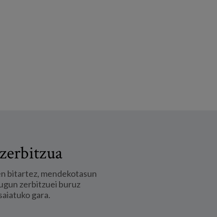
zerbitzua
en bitartez, mendekotasun
ugun zerbitzuei buruz
saiatuko gara.