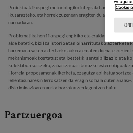
webgunea
Proiektuak ikuspegi metodologiko integrala hartzen du, adink
Cookie po
ikusarazteko, eta horrek zuzenean eragiten du adinekoen esk
narriaduran.
KONF
Problematika horri ikuspegi enpiriko eta eraldatzaile batetik 
alde batetik,
bizitza istorioetan oinarritutako azterketa k
harremana sakon aztertzeko aukera ematen duena, esperientz
mekanismoak txertatuz; eta, bestetik,
sentsibilizazio eta k
kolektiboa sortzeko, zahartzaroari buruzko estereotipoak zal
Horrela, proposamenak ikerketa, ezagutza aplikatua sortzea 
lehentasunarekin lerrokatzen da, eragin soziala duten analisi
diskriminazioaren aurka borrokatzen laguntzen baitu.
Partzuergoa