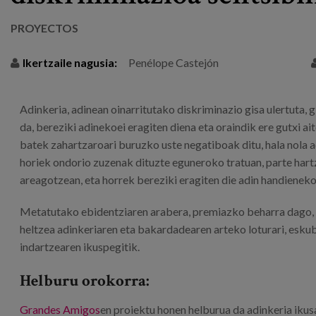
PROYECTOS
Ikertzaile nagusia:
Penélope Castejón
Adinkeria, adinean oinarritutako diskriminazio gisa ulertuta,
da, bereziki adinekoei eragiten diena eta oraindik ere gutxi ai
batek zahartzaroari buruzko uste negatiboak ditu, hala nola ad
horiek ondorio zuzenak dituzte eguneroko tratuan, parte har
areagotzean, eta horrek bereziki eragiten die adin handieneko 
Metatutako ebidentziaren arabera, premiazko beharra dago, 
heltzea adinkeriaren eta bakardadearen arteko loturari, eskub
indartzearen ikuspegitik.
Helburu orokorra:
Grandes Amigos
en proiektu honen helburua da adinkeria iku