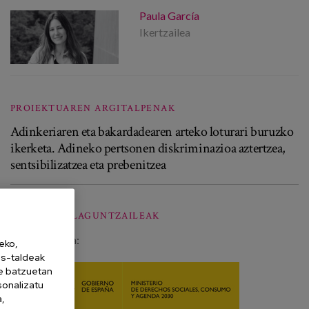
Paula García
Ikertzailea
PROIEKTUAREN ARGITALPENAK
Adinkeriaren eta bakardadearen arteko loturari buruzko
ikerketa. Adineko pertsonen diskriminazioa aztertzea,
sentsibilizatzea eta prebenitzea
ERAKUNDE LAGUNTZAILEAK
Finantzaketa:
eko,
es-taldeak
ne batzuetan
sonalizatu
a,