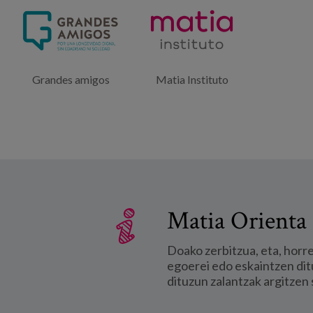
Grandes amigos
Matia Instituto
Matia Orienta 
Doako zerbitzua, eta, horr
egoerei edo eskaintzen dit
dituzun zalantzak argitzen 