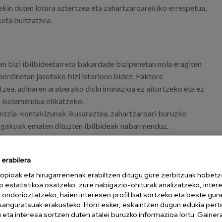
kin duten lotura aztertzea eta zahartzaroarekiko errespetua,
keta bultzatzea.
n bizi ibilbideetan eta bakardade bizipenetan nola eragiten
berdinetan jasotako bizi istorioen bidez. Faktore
atzea, adinaren araberako diskriminazioa ez aitortzeko eta ez
a isolamendua elikatzeko.
tentzia-kontakizunak ikusaraztea, zahartzaroari buruzko
ko gakoak ematen dituzten ibilbideak nabarmenduz.
ri eta zorrotzarekin, azterlanaren aurkikuntzak
akunde, profesional, bitarteko eta herritarrei zuzendutako
erabilera
opioak eta hirugarrenenak erabiltzen ditugu gure zerbitzuak hobetz
zea eta ezartzea, diskriminazio modu gisa, kontakizun
o estatistikoa osatzeko, zure nabigazio-ohiturak analizatzeko, inter
rriekin eta emozionalki mobilizatzaileekin.
n ondorioztatzeko, haien interesen profil bat sortzeko eta beste gu
esanguratsuak erakusteko. Horri esker, eskaintzen dugun edukia pert
eta interesa sortzen duten atalei buruzko informazioa lortu. Gainer