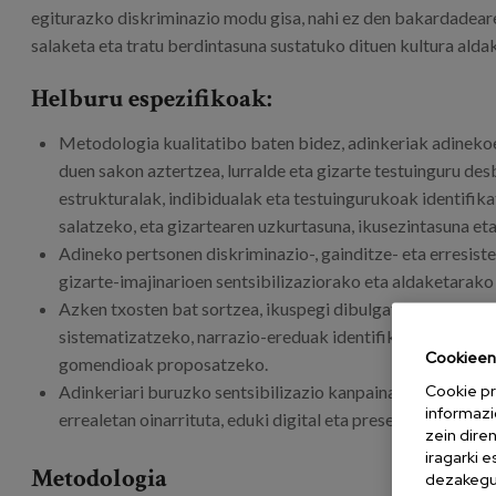
egiturazko diskriminazio modu gisa, nahi ez den bakardadeare
salaketa eta tratu berdintasuna sustatuko dituen kultura alda
Helburu espezifikoak:
Metodologia kualitatibo baten bidez, adinkeriak adinekoe
duen sakon aztertzea, lurralde eta gizarte testuinguru des
estrukturalak, indibidualak eta testuingurukoak identifik
salatzeko, eta gizartearen uzkurtasuna, ikusezintasuna et
Adineko pertsonen diskriminazio-, gainditze- eta erresis
gizarte-imajinarioen sentsibilizaziorako eta aldaketara
Azken txosten bat sortzea, ikuspegi dibulgatzaile, irisgar
sistematizatzeko, narrazio-ereduak identifikatzeko eta er
Cookieen 
gomendioak proposatzeko.
Cookie pr
Adinkeriari buruzko sentsibilizazio kanpaina bat diseinat
informazi
errealetan oinarrituta, eduki digital eta presentzial irisga
zein dire
iragarki 
Metodologia
dezakegu 