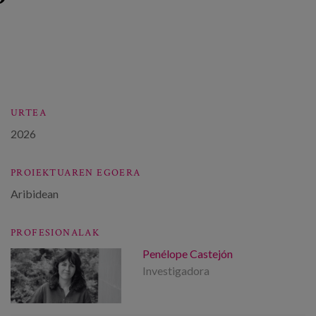
URTEA
2026
PROIEKTUAREN EGOERA
Aribidean
PROFESIONALAK
Penélope Castejón
Investigadora