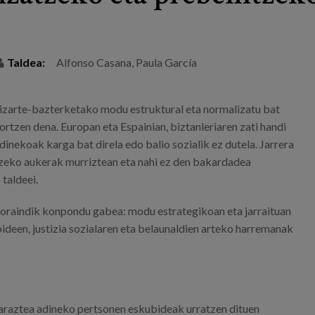
Taldea:
Alfonso Casana, Paula García
 gizarte-bazterketako modu estruktural eta normalizatu bat
tortzen dena. Europan eta Espainian, biztanleriaren zati handi
inekoak karga bat direla edo balio sozialik ez dutela. Jarrera
tzeko aukerak murriztean eta nahi ez den bakardadea
taldeei.
oraindik konpondu gabea: modu estrategikoan eta jarraituan
ideen, justizia sozialaren eta belaunaldien arteko harremanak
saraztea adineko pertsonen eskubideak urratzen dituen