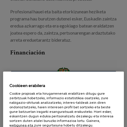
Profesional hauei eta baita etorkizunean heziketa
programa hau burutzen dutenei esker, Euskadin zaintza
eredua azkarrago eta era egokiago batean eraldatzen
joatea espero da, zaintza, pertsonarengan ardaztutako
arreta ereduetarantz bideratuz.
Financiación
Cookieen erabilera
Cookie propioak eta hirugarrenenak erabiltzen ditugu gure
zerbitzuak hobetzeko, informazio estatistikoa osatzeko, zure
nabigazio-ohiturak analizatzeko, interes-taldeak zein diren
ondorioztatzeko, haien interesen profil bat sortzeko eta beste
gune batzuetan iragarki esanguratsuak erakusteko. Horri esker,
eskaintzen dugun edukia pertsonalizatu dezakegu eta interesa
sortzen duten atalei buruzko informazioa lortu. Gainera,
webgunea eta zure segurtasuna hobetu ditzakegu.