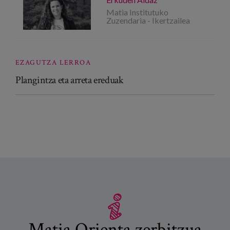
Matia Institutuko
Zuzendaria - Ikertzailea
EZAGUTZA LERROA
Plangintza eta arreta ereduak
Matia Orienta zerbitzua