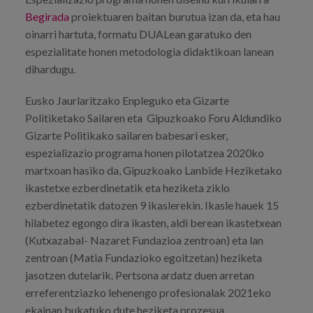
Prentsa
Begirada
proiektuaren baitan burutua izan da, eta hau
oinarri hartuta, formatu DUALean garatuko den
Egizu lan gurekin
espezialitate honen metodologia didaktikoan lanean
dihardugu.
Salaketa-kanala
Eusko Jaurlaritzako Enpleguko eta Gizarte
Politiketako Sailaren eta Gipuzkoako Foru Aldundiko
es
Gizarte Politikako sailaren babesari esker,
eu
espezializazio programa honen pilotatzea 2020ko
martxoan hasiko da, Gipuzkoako Lanbide Heziketako
en
ikastetxe ezberdinetatik eta heziketa ziklo
ezberdinetatik datozen 9 ikaslerekin. Ikasle hauek 15
hilabetez egongo dira ikasten, aldi berean ikastetxean
(Kutxazabal- Nazaret Fundazioa zentroan) eta lan
zentroan (Matia Fundazioko egoitzetan) heziketa
jasotzen dutelarik. Pertsona ardatz duen arretan
erreferentziazko lehenengo profesionalak 2021eko
ekainan bukatuko dute heziketa prozesua.