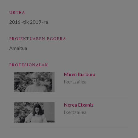
URTEA
2016
-tik
2019
-ra
PROIEKTUAREN EGOERA
Amaitua
PROFESIONALAK
Miren Iturburu
Ikertzailea
Nerea Etxaniz
Ikertzailea