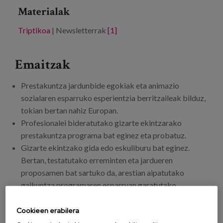
Materialak
Triptikoa
| Newsletterrak
[1]
Emaitzak
Prestakuntza jardunbide egokiak eta animazio
sozialaren esparruko esperientzia berritzaileak bilduz,
tokian bertan nahiz Europan.
Profesionalei bideratutako gizarte ekintzarako
prestakuntza programa bat eginez eta probatuz.
Gizarte ekintzako gida edo eskuliburu bat eginez.
Bertan, testatutako erreminten eta jardueren
proposamen bat sartuko da, arestian aipatutako
gaikuntza programaren esparruan garatutako
printzipioak kontuan hartuta.
Cookieen erabilera