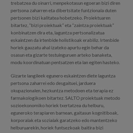
trebatzea du oinarri, menpekotasun egoeran bizi diren
Prentsa
pertsona zaharren eta dibertsitate funtzionala duten
pertsonen bizi kalitatea hobetzeko. Proiektuaren
Egizu lan gurekin
bitartez, “bizi proiektuak” eta “zaintza proiektuak”
Salaketa-kanala
konbinatzen dira eta, laguntza pertsonalizatua
eskaintzen da irtenbide holistikoak erabiliz. Irtenbide
horiek gauzatu ahal izateko apurtu egin behar da
es
osasun eta gizarte testuinguruen arteko banaketa,
modu koordinatuan pentsatzen eta lan egiten hasteko.
eu
Gizarte langileek egunero eskaintzen diete laguntza
en
pertsona zaharrei edo desgaituei, jarduera
okupazionalen, hezkuntza metodoen eta terapia ez
farmakologikoen bitartez. SALTO proiektuak metodo
sozioekonomiko horiek txertatzea du helburu,
eguneroko terapiaren barnean, gaitasun kognitiboak,
korporalak eta sozialak garatzeko edo mantentzeko
helburuarekin, horiek funtsezkoak baitira bizi