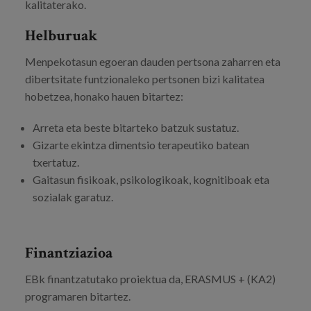
kalitaterako.
Helburuak
Menpekotasun egoeran dauden pertsona zaharren eta
dibertsitate funtzionaleko pertsonen bizi kalitatea
hobetzea, honako hauen bitartez:
Arreta eta beste bitarteko batzuk sustatuz.
Gizarte ekintza dimentsio terapeutiko batean
txertatuz.
Gaitasun fisikoak, psikologikoak, kognitiboak eta
sozialak garatuz.
Finantziazioa
EBk finantzatutako proiektua da, ERASMUS + (KA2)
programaren bitartez.