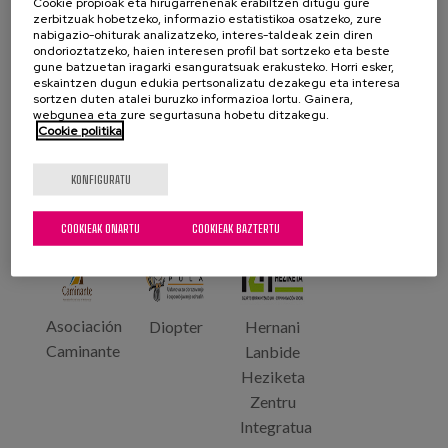
Cookie propioak eta hirugarrenenak erabiltzen ditugu gure
Partzuergoa
zerbitzuak hobetzeko, informazio estatistikoa osatzeko, zure
nabigazio-ohiturak analizatzeko, interes-taldeak zein diren
ondorioztatzeko, haien interesen profil bat sortzeko eta beste
gune batzuetan iragarki esanguratsuak erakusteko. Horri esker,
eskaintzen dugun edukia pertsonalizatu dezakegu eta interesa
sortzen duten atalei buruzko informazioa lortu. Gainera,
webgunea eta zure segurtasuna hobetu ditzakegu.
Cookie politika
Universidad
Cefal
Afmr
Matia
de
Etcharry
Instituto
KONFIGURATU
Bolonia
COOKIEAK ONARTU
COOKIEAK BAZTERTU
Asociación
Diopter
Hernani
Caminante
Lanbide
Heziketa
Zentru
Integratua