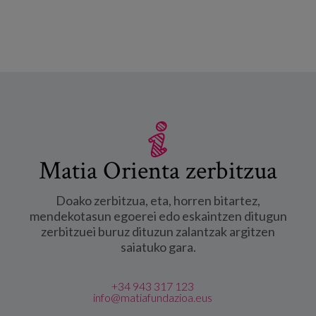
Matia Orienta zerbitzua
Doako zerbitzua, eta, horren bitartez,
mendekotasun egoerei edo eskaintzen ditugun
zerbitzuei buruz dituzun zalantzak argitzen
saiatuko gara.
+34 943 317 123
info@matiafundazioa.eus