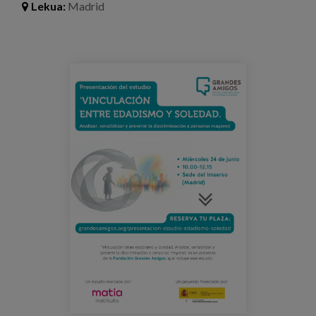
Lekua:
Madrid
Prentsa
Egizu lan gurekin
evento-soledad-edadismo.png
Salaketa-kanala
es
eu
en