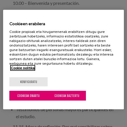
10.00 – Bienvenida y presentación.
Agustín Martínez Molina, coordinador de Estudios
del Imserso.
Cookieen erabilera
Loles Díaz-Aledo, presidenta de la Fundación
Cookie propioak eta hirugarrenenak erabiltzen ditugu gure
zerbitzuak hobetzeko, informazio estatistikoa osatzeko, zure
Grandes Amigos.
nabigazio-ohiturak analizatzeko, interes-taldeak zein diren
ondorioztatzeko, haien interesen profil bat sortzeko eta beste
10.15 – Mesa técnica. Resultados y conclusiones del
gune batzuetan iragarki esanguratsuak erakusteko. Horri esker,
estudio. Presenta. Mercedes Villegas, directora de la
eskaintzen dugun edukia pertsonalizatu dezakegu eta interesa
sortzen duten atalei buruzko informazioa lortu. Gainera,
Fundación Grandes Amigos.
webgunea eta zure segurtasuna hobetu ditzakegu.
Cookie politika
Penélope Castejón, investigadora principal del
estudio, de Matia Instituto.
KONFIGURATU
Paula García, investigadora de Matia Instituto.
Alfonso Casana, responsable de Investigación de
COOKIEAK ONARTU
COOKIEAK BAZTERTU
Grandes Amigos.
Testimonios de personas mayores participantes en
el estudio.
11.15. Mesa de reflexión. Por qué sensibilizar sobre