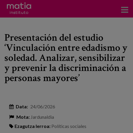
Institutoa
Presentación del estudio
Ikerkuntza
‘Vinculación entre edadismo y
Argitalpenak
soledad. Analizar, sensibilizar
Foroetan parte hartzea
y prevenir la discriminación a
personas mayores’
Kontsultoretza
Prestakuntza
Gertaerak
Data:
24/06/2026
Berriak
Mota:
Jardunaldia
Bloga
Ezagutza lerroa:
Políticas sociales