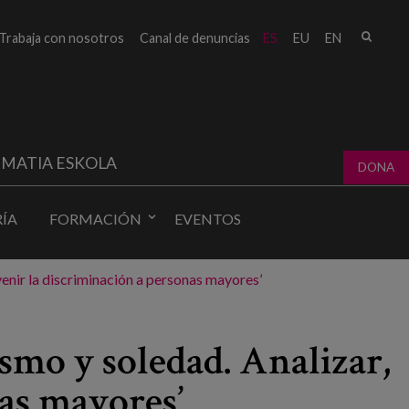
Busc
Trabaja con nosotros
Canal de denuncias
ES
EU
EN
Form
bú
MATIA ESKOLA
DONA
ÍA
FORMACIÓN
EVENTOS
venir la discriminación a personas mayores’
smo y soledad. Analizar,
nas mayores’