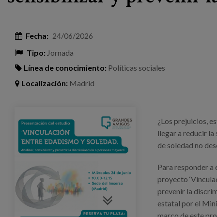
Fecha:
24/06/2026
Tipo:
Jornada
Línea de conocimiento:
Políticas sociales
Localización:
Madrid
evento-soledad-edadismo.png
¿Los prejuicios, 
llegar a reducir l
de soledad no de
Para responder a 
proyecto ‘Vinculac
prevenir la discri
estatal por el Mi
marco de este pro