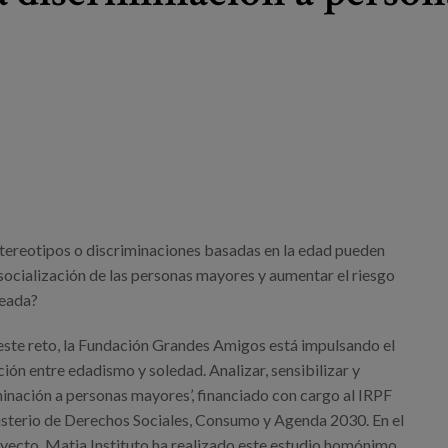
estereotipos o discriminaciones basadas en la edad pueden
a socialización de las personas mayores y aumentar el riesgo
seada?
este reto, la Fundación Grandes Amigos está impulsando el
ión entre edadismo y soledad. Analizar, sensibilizar y
minación a personas mayores’, financiado con cargo al IRPF
nisterio de Derechos Sociales, Consumo y Agenda 2030. En el
yecto, Matia Instituto ha realizado este estudio homónimo.