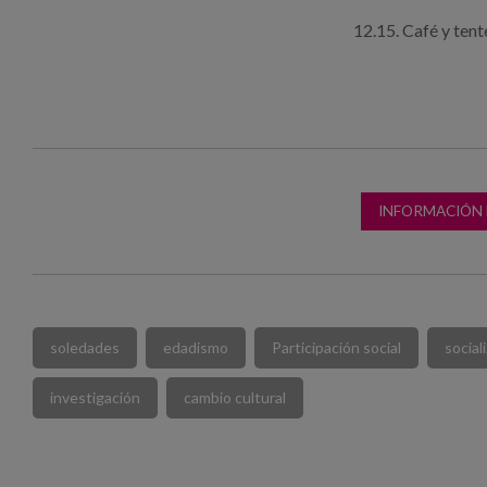
12.15. Café y tent
INFORMACIÓN 
soledades
edadismo
Participación social
social
investigación
cambio cultural