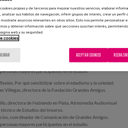
cookies propias y de terceros para mejorar nuestros servicios, elaborar inform
z Molina, coordinador de Estudios del Imserso.
, analizar sus hábitos de navegación, inferir grupos de interés, crear un perfil 
o, presidenta de la Fundación Grandes Amigos.
 mostrarle anuncios relevantes en otros sitios. Esto nos permite personalizar 
mos y obtener información sobre qué secciones suscitan interés, permitién
ca. Resultados y conclusiones del estudio. Presenta.
 página web y su seguridad.
, directora de la Fundación Grandes Amigos.
de cookies
ón, investigadora principal del estudio, de Matia Instituto.
IGURAR
ACEPTAR COOKIES
RECHAZAR
nvestigadora de Matia Instituto.
, responsable de Investigación de Grandes Amigos.
personas mayores participantes en el estudio.
lexión. Por qué sensibilizar sobre el edadismo y la soledad.
s Villegas, directora de la Fundación Grandes Amigos.
illo, directora de Hablando en Plata, Atresmedia Audiovisual
técnico de Estudios del Imserso.
acios, coordinador de Comunicación de Grandes Amigos.
personas mayores participantes en el estudio.