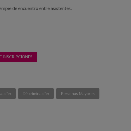
empié de encuentro entre asistentes.
E INSCRIPCIONES
ización
Discriminación
Personas Mayores