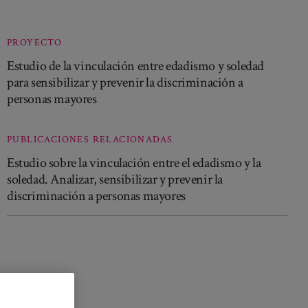
PROYECTO
Estudio de la vinculación entre edadismo y soledad
para sensibilizar y prevenir la discriminación a
personas mayores
PUBLICACIONES RELACIONADAS
Estudio sobre la vinculación entre el edadismo y la
soledad. Analizar, sensibilizar y prevenir la
discriminación a personas mayores