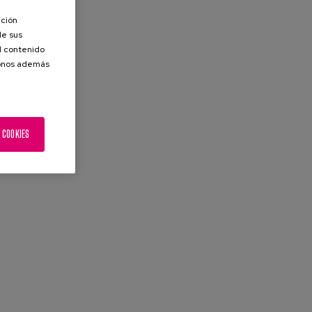
ación
de sus
el contenido
donos además
 COOKIES