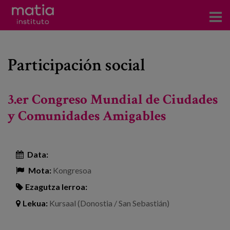
Institutoa
Participación social
Ikerkuntza
Argitalpenak
3.er Congreso Mundial de Ciudades
Foroetan parte hartzea
y Comunidades Amigables
Kontsultoretza
Data:
Prestakuntza
Mota:
Kongresoa
Gertaerak
Ezagutza lerroa:
Berriak
Lekua:
Kursaal (Donostia / San Sebastián)
Bloga