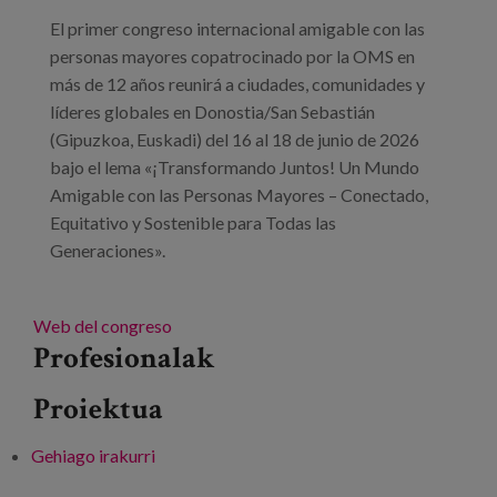
Prentsa
El primer congreso internacional amigable con las
personas mayores copatrocinado por la OMS en
Egizu lan gurekin
más de 12 años reunirá a ciudades, comunidades y
líderes globales en Donostia/San Sebastián
Salaketa-kanala
(Gipuzkoa, Euskadi) del 16 al 18 de junio de 2026
bajo el lema «¡Transformando Juntos! Un Mundo
es
Amigable con las Personas Mayores – Conectado,
Equitativo y Sostenible para Todas las
eu
Generaciones».
en
Web del congreso
Profesionalak
Proiektua
Gehiago irakurri
3.er Congreso Mundial de Ciudades y
Comunidades Amigables -ri buruz