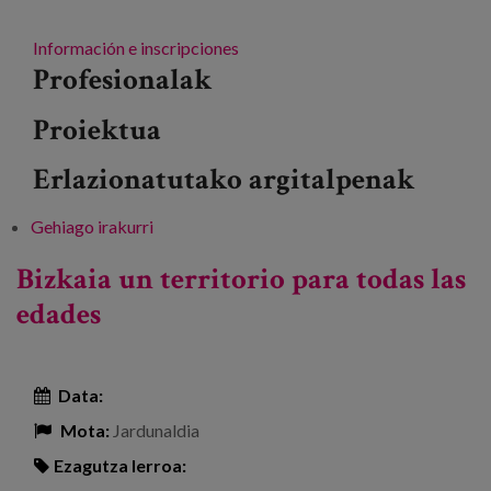
Información e inscripciones
Profesionalak
Proiektua
Erlazionatutako argitalpenak
Gehiago irakurri
Presentación del estudio ‘Vinculación entre
edadismo y soledad. Analizar, sensibilizar y
Bizkaia un territorio para todas las
prevenir la discriminación a personas
edades
mayores’ -ri buruz
Data:
Mota:
Jardunaldia
Ezagutza lerroa: