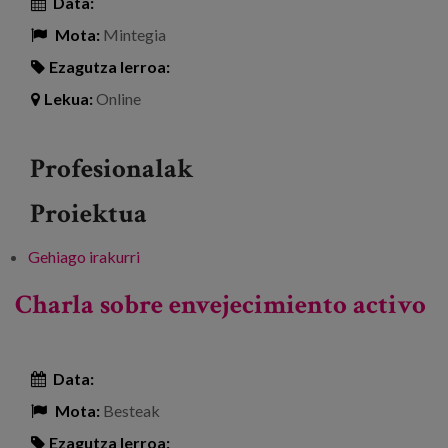
Data:
Mota:
Mintegia
Ezagutza lerroa:
Lekua:
Online
Profesionalak
Proiektua
Gehiago irakurri
1º Seminário Internacional Cidades Amigas
das Pessoas Idosas da Região Metropolitana
Charla sobre envejecimiento activo
do Vale do Paraíba e Litoral Norte -ri buruz
Data:
Mota:
Besteak
Ezagutza lerroa: