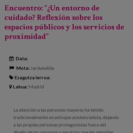
lucha contra la soledad y el aislamiento social
Encuentro: “¿Un entorno de
en las metrópolis del mundo -ri buruz
cuidado? Reflexión sobre los
espacios públicos y los servicios de
proximidad”
Data:
Mota:
Jardunaldia
Ezagutza lerroa:
Lekua:
Madrid
La atención a las personas mayores ha tenido
tradicionalmente un enfoque asistencialista, dejando
a las propias personas protagonistas fuera del
diseño de los recursos y servicios que les atendían,