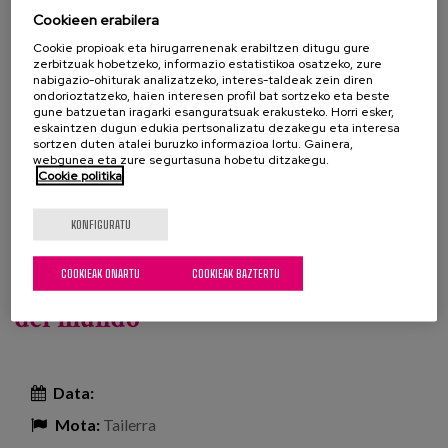
exponer su mirada en torno al envejecimiento, la
Cookieen erabilera
sociedad y el bienestar.
Cookie propioak eta hirugarrenenak erabiltzen ditugu gure
zerbitzuak hobetzeko, informazio estatistikoa osatzeko, zure
nabigazio-ohiturak analizatzeko, interes-taldeak zein diren
ondorioztatzeko, haien interesen profil bat sortzeko eta beste
Información e inscripciones
gune batzuetan iragarki esanguratsuak erakusteko. Horri esker,
Beste profesional batzuk
eskaintzen dugun edukia pertsonalizatu dezakegu eta interesa
sortzen duten atalei buruzko informazioa lortu. Gainera,
webgunea eta zure segurtasuna hobetu ditzakegu.
Gehiago irakurri
Jornada: «Hablar para unir» -ri buruz
Cookie politika
Workshop: Respuestas innovadoras
KONFIGURATU
en la lucha contra la soledad y el
COOKIEAK ONARTU
COOKIEAK BAZTERTU
aislamiento social en las metrópolis
del mundo
Data:
Mota:
Tailerra