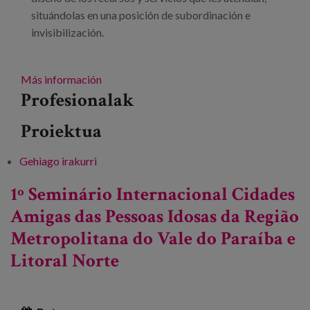
situándolas en una posición de subordinación e
invisibilización.
Más información
Profesionalak
Proiektua
Gehiago irakurri
Encuentro: “¿Un entorno de cuidado?
Reflexión sobre los espacios públicos y los
1º Seminário Internacional Cidades
servicios de proximidad” -ri buruz
Amigas das Pessoas Idosas da Região
Metropolitana do Vale do Paraíba e
Litoral Norte