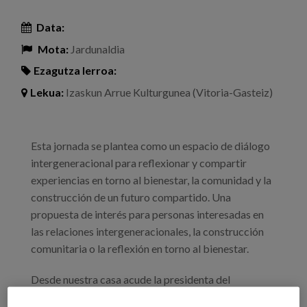
Data:
Mota:
Jardunaldia
Ezagutza lerroa:
Lekua:
Izaskun Arrue Kulturgunea (Vitoria-Gasteiz)
Esta jornada se plantea como un espacio de diálogo
intergeneracional para reflexionar y compartir
experiencias en torno al bienestar, la comunidad y la
construcción de un futuro compartido. Una
propuesta de interés para personas interesadas en
las relaciones intergeneracionales, la construcción
comunitaria o la reflexión en torno al bienestar.
Desde nuestra casa acude la presidenta del
Patronato, Maria Carmen Garmendia Lasa, para