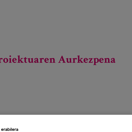
tion -ri buruz
roiektuaren Aurkezpena
erabilera