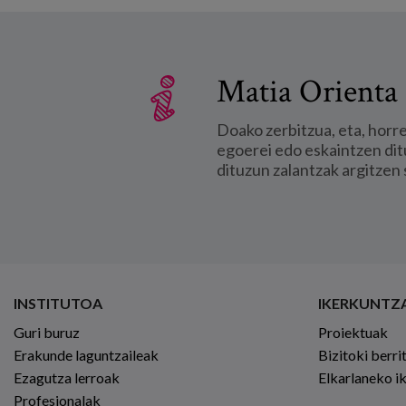
Matia Orienta 
Doako zerbitzua, eta, horr
egoerei edo eskaintzen dit
dituzun zalantzak argitzen 
INSTITUTOA
IKERKUNTZ
Guri buruz
Proiektuak
Erakunde laguntzaileak
Bizitoki berri
Ezagutza lerroak
Elkarlaneko i
Profesionalak