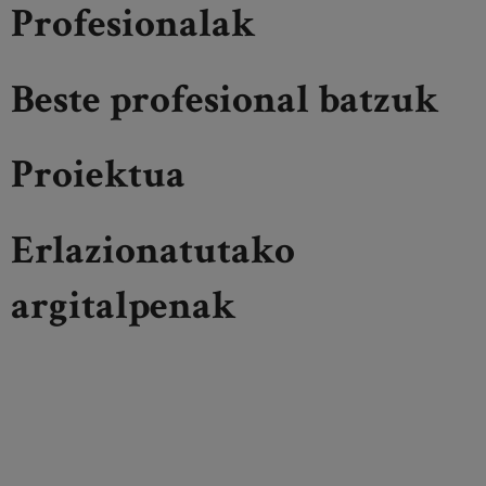
Profesionalak
Beste profesional batzuk
Proiektua
Erlazionatutako
argitalpenak