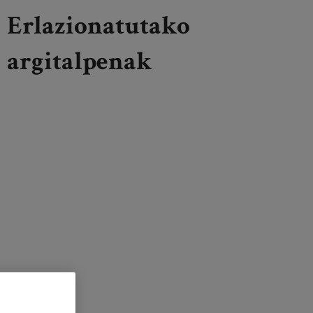
Erlazionatutako
argitalpenak