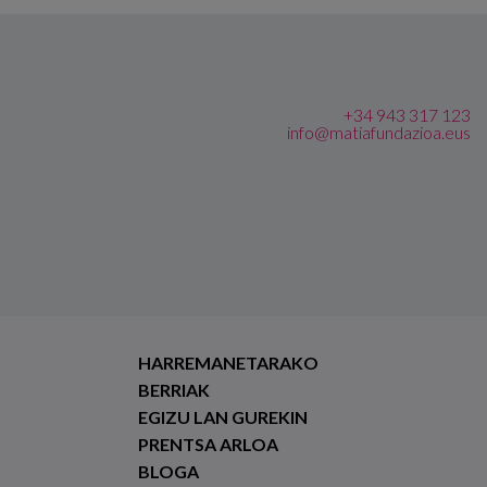
+34 943 317 123
info@matiafundazioa.eus
HARREMANETARAKO
BERRIAK
EGIZU LAN GUREKIN
PRENTSA ARLOA
BLOGA