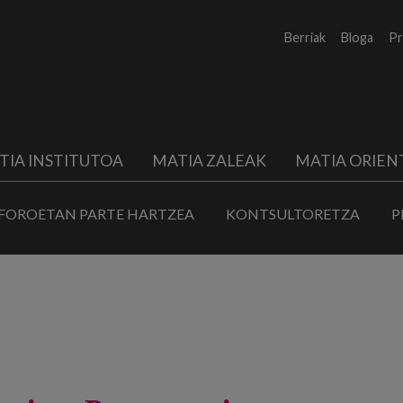
Berriak
Bloga
Pr
TIA INSTITUTOA
MATIA ZALEAK
MATIA ORIEN
FOROETAN PARTE HARTZEA
KONTSULTORETZA
P