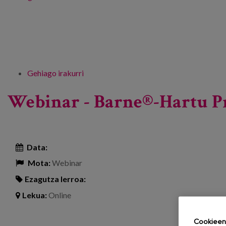
Gehiago irakurri
Webinar - Barne®-Hartu Project Presenta
Webinar - Barne®-Hartu P
Data:
Mota:
Webinar
Ezagutza lerroa:
Lekua:
Online
Cookieen 