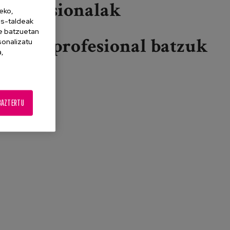
Profesionalak
eko,
es-taldeak
ne batzuetan
Beste profesional batzuk
sonalizatu
a,
Gehiago irakurri
Webinar - Barne®-Hartu Proiektuaren
Aurkezpena -ri buruz
BAZTERTU