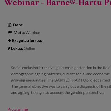
Webinar - Barne®-Hartu Pr
Data:
Mota:
Webinar
Ezagutza lerroa:
Lekua:
Online
Social exclusion is receiving increasing attention in the fi
demographic ageing patterns, current social and economic in
growing inequalities. The BARNE(r)HARTU project aimed at 
The general objective was to carry out a diagnosis of the sit
and ageing, taking into account the gender perspective.
Programme