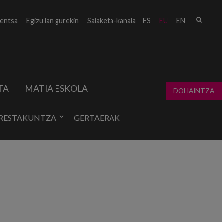
Bilat
entsa
Egizu lan gurekin
Salaketa-kanala
ES
EU
EN
form
TA
MATIA ESKOLA
DOHAINTZA
RESTAKUNTZA
GERTAERAK