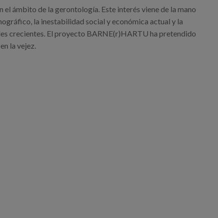
 el ámbito de la gerontología. Este interés viene de la mano
gráfico, la inestabilidad social y económica actual y la
dades crecientes. El proyecto BARNE(r)HARTU ha pretendido
en la vejez.
-Hartu -ri buruz