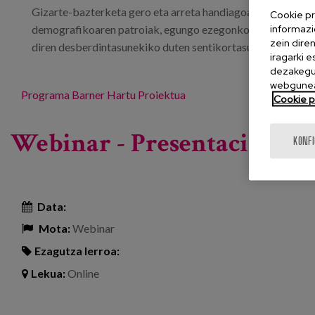
Gizarte-bazterketa gero eta arreta handiagoa jasotzen ari 
Cookie pr
informazi
demografikoaren patroiak, egungo ezegonkortasun sozial e
zein dire
diren desberdintasunekiko duten sentikortasuna konbinatz
iragarki 
dezakegu 
webgunea
Programa
Barner Hartu Proiektua
Cookie po
Webinar - Presentación Pr
KONF
Data:
Mota:
Webinar
Ezagutza lerroa:
Lekua:
Online