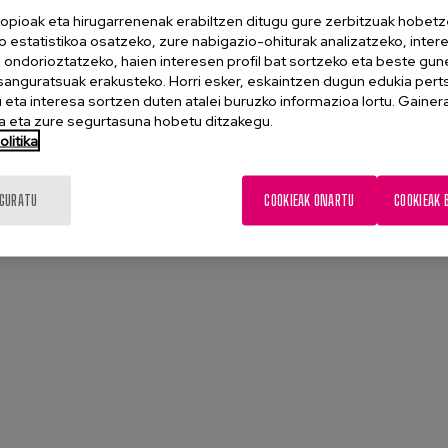
da gerontologiaren esparruan. Interes hori zahartze
opioak eta hirugarrenenak erabiltzen ditugu gure zerbitzuak hobetz
o estatistikoa osatzeko, zure nabigazio-ohiturak analizatzeko, inter
ta ekonomikoa eta adin-talde horiek gero eta handiagoak
n ondorioztatzeko, haien interesen profil bat sortzeko eta beste gu
earen eskutik dator.
esanguratsuak erakusteko. Horri esker, eskaintzen dugun edukia pert
eta interesa sortzen duten atalei buruzko informazioa lortu. Gainer
 eta zure segurtasuna hobetu ditzakegu.
litika
oyecto Barne®-Hartu
IGURATU
COOKIEAK ONARTU
COOKIEAK 