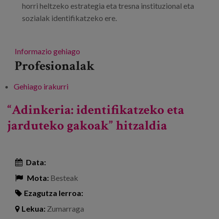
horri heltzeko estrategia eta tresna instituzional eta
sozialak identifikatzeko ere.
Informazio gehiago
Profesionalak
Gehiago irakurri
Edadismoren I. Kongresua: “Edadistak ez
diren udalerri batzuetarantz” -ri buruz
“Adinkeria: identifikatzeko eta
jarduteko gakoak” hitzaldia
Data:
Mota:
Besteak
Ezagutza lerroa:
Lekua:
Zumarraga