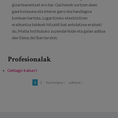
gizartearentzat oro har. Gai honek sortzen duen
gaurkotasuna eta interes gero eta handiagoa
kontuan hartuta, Lugaritzeko etxebizitzen
eraikuntza taldeak hitzaldi bat antolatzea erabaki
du, Matia Institutuko zuzendarikide eta gaian aditua
den Elena del Barriorekin.
Profesionalak
Gehiago irakurri
Adinkeriaz hitz egin dezagun -ri buruz
Orriak
1
2
hurrengoa ›
azkena »