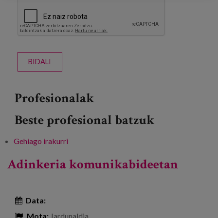
BIDALI
Profesionalak
Beste profesional batzuk
Gehiago irakurri
"La trampa de la edad "liburuaren
aurkezpena -ri buruz
Adinkeria komunikabideetan
Data:
Mota:
Jardunaldia