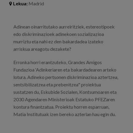
Lekua:
Madrid
Prentsa
Egizu lan gurekin
Adinean oinarritutako aurreiritziek, estereotipoek
Salaketa-kanala
edo diskriminazioek adinekoen sozializazioa
murriztu eta nahi ez den bakardadea izateko
arriskua areagotu dezakete?
es
Erronka horri erantzuteko, Grandes Amigos
eu
Fundazioa ‘Adinkeriaren eta bakardadearen arteko
en
lotura. Adineko pertsonen diskriminazioa aztertzea,
sentsibilizatzea eta prebenitzea" proiektua
sustatzen du, Eskubide Sozialen, Kontsumoaren eta
2030 Agendaren Ministerioak Estatuko PFEZaren
kontura finantzatua. Proiektu horren esparruan,
Matia Institutuak izen bereko azterlan hau egin du.