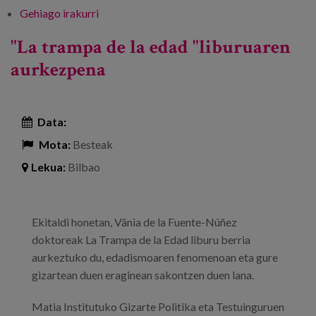
Gehiago irakurri
“Adinkeria: identifikatzeko eta jarduteko
gakoak” hitzaldia -ri buruz
"La trampa de la edad "liburuaren
aurkezpena
Data:
Mota:
Besteak
Lekua:
Bilbao
Ekitaldi honetan, Vânia de la Fuente-Núñez
doktoreak La Trampa de la Edad liburu berria
aurkeztuko du, edadismoaren fenomenoan eta gure
gizartean duen eraginean sakontzen duen lana.
Matia Institutuko Gizarte Politika eta Testuinguruen