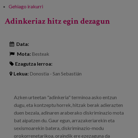
Gehiago irakurri
Futuro Senior foroa. Senior talentua -ri buruz
Adinkeriaz hitz egin dezagun
Data:
Mota:
Besteak
Ezagutza lerroa:
Lekua:
Donostia - San Sebastián
Azken urteetan "adinkeria" terminoa asko entzun
dugu, eta kontzeptu horrek, hitzak berak adierazten
duen bezala, adinaren araberako diskriminazio mota
bat aipatzen du. Gaur egun, arrazakeriarekin eta
sexismoarekin batera, diskriminazio-modu
orokorrenetarikoa, oraindik ere ezezaguna da