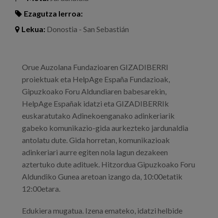
Ezagutza lerroa:
Lekua:
Donostia - San Sebastián
Orue Auzolana Fundazioaren GIZADIBERRI
proiektuak eta HelpAge España Fundazioak,
Gipuzkoako Foru Aldundiaren babesarekin,
HelpAge Españak idatzi eta GIZADIBERRIk
euskaratutako Adinekoenganako adinkeriarik
gabeko komunikazio-gida aurkezteko jardunaldia
antolatu dute. Gida horretan, komunikazioak
adinkeriari aurre egiten nola lagun dezakeen
aztertuko dute adituek. Hitzordua Gipuzkoako Foru
Aldundiko Gunea aretoan izango da, 10:00etatik
12:00etara.
Edukiera mugatua. Izena emateko, idatzi helbide