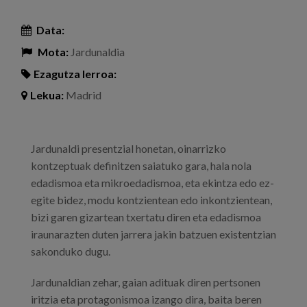
Data:
Mota:
Jardunaldia
Ezagutza lerroa:
Lekua:
Madrid
Jardunaldi presentzial honetan, oinarrizko
kontzeptuak definitzen saiatuko gara, hala nola
edadismoa eta mikroedadismoa, eta ekintza edo ez-
egite bidez, modu kontzientean edo inkontzientean,
bizi garen gizartean txertatu diren eta edadismoa
iraunarazten duten jarrera jakin batzuen existentzian
sakonduko dugu.
Jardunaldian zehar, gaian adituak diren pertsonen
iritzia eta protagonismoa izango dira, baita beren