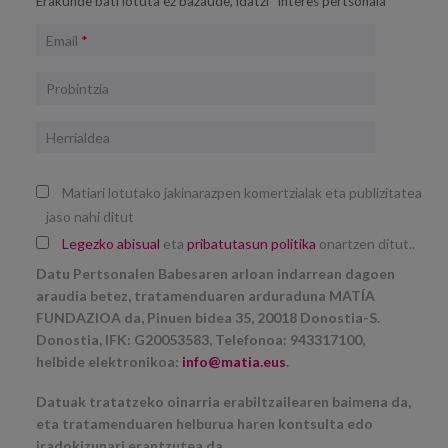
Erakunde bati lotuta ez bazaude, idatzi “interes pertsonala”
Email
*
Probintzia
Herrialdea
Matiari lotutako jakinarazpen komertzialak eta publizitatea
jaso nahi ditut
Legezko abisual
eta
pribatutasun politika
onartzen ditut..
Datu Pertsonalen Babesaren arloan indarrean dagoen
araudia betez, tratamenduaren arduraduna MATÍA
FUNDAZIOA da, Pinuen bidea 35, 20018 Donostia-S.
Donostia, IFK: G20053583, Telefonoa: 943317100,
helbide elektronikoa:
info@matia.eus
.
Datuak tratatzeko oinarria erabiltzailearen baimena da,
eta tratamenduaren helburua haren kontsulta edo
iradokizunari erantzutea da.