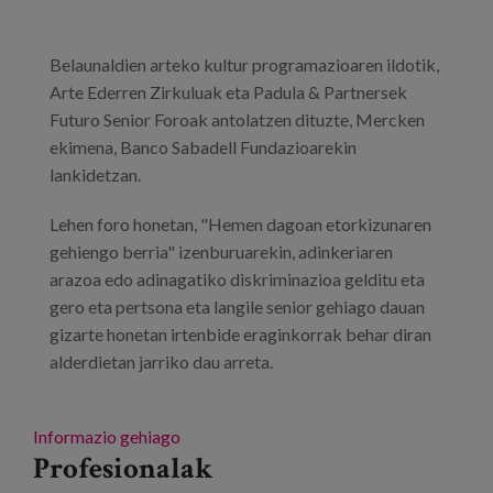
Belaunaldien arteko kultur programazioaren ildotik,
Arte Ederren Zirkuluak eta Padula & Partnersek
Futuro Senior Foroak antolatzen dituzte, Mercken
ekimena, Banco Sabadell Fundazioarekin
lankidetzan.
Lehen foro honetan, "Hemen dagoan etorkizunaren
gehiengo berria" izenburuarekin, adinkeriaren
arazoa edo adinagatiko diskriminazioa gelditu eta
gero eta pertsona eta langile senior gehiago dauan
gizarte honetan irtenbide eraginkorrak behar diran
alderdietan jarriko dau arreta.
Informazio gehiago
Profesionalak