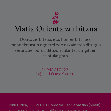
Matia Orienta zerbitzua
Doako zerbitzua, eta, horren bitartez,
mendekotasun egoerei edo eskaintzen ditugun
zerbitzuei buruz dituzun zalantzak argitzen
saiatuko gara.
+34 943 317 123
info@matiafundazioa.eus
Pinu Bidea, 35 - 20018 Donostia-San Sebastián (Spain)
(+34) 943 31 71 00
(+34) 943 31 27 01