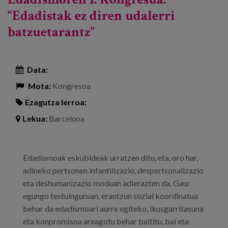
“Edadistak ez diren udalerri
batzuetarantz”
Data:
Mota:
Kongresoa
Ezagutza lerroa:
Lekua:
Barcelona
Edadismoak eskubideak urratzen ditu, eta, oro har,
adineko pertsonen infantilizazio, despertsonalizazio
eta deshumanizazio moduan adierazten da. Gaur
egungo testuinguruan, erantzun sozial koordinatua
behar da edadismoari aurre egiteko, ikusgarritasuna
eta konpromisoa areagotu behar baititu, bai eta