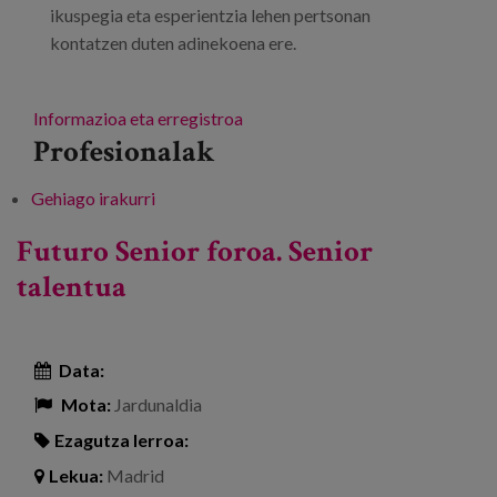
ikuspegia eta esperientzia lehen pertsonan
kontatzen duten adinekoena ere.
Informazioa eta erregistroa
Profesionalak
Gehiago irakurri
«Mikroedadismoak: diskriminazio sotila»
jardunaldia -ri buruz
Futuro Senior foroa. Senior
talentua
Data:
Mota:
Jardunaldia
Ezagutza lerroa:
Lekua:
Madrid