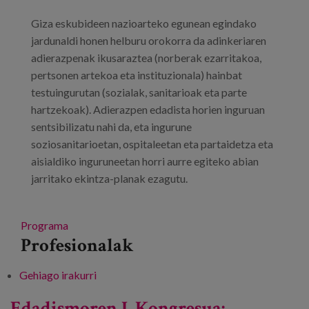
Giza eskubideen nazioarteko egunean egindako
jardunaldi honen helburu orokorra da adinkeriaren
adierazpenak ikusaraztea (norberak ezarritakoa,
pertsonen artekoa eta instituzionala) hainbat
testuingurutan (sozialak, sanitarioak eta parte
hartzekoak). Adierazpen edadista horien inguruan
sentsibilizatu nahi da, eta ingurune
soziosanitarioetan, ospitaleetan eta partaidetza eta
aisialdiko inguruneetan horri aurre egiteko abian
jarritako ekintza-planak ezagutu.
Programa
Profesionalak
Gehiago irakurri
“Adinkeria ikusaraztea eta horri aurre
egiteko ekintzak” jardunaldia -ri buruz
Edadismoren I. Kongresua: