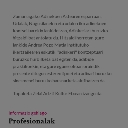
Zumarragako Adinekoen Astearen esparruan,
Udalak, Nagusilanekin eta udalerriko adinekoen
kontseiluarekin lankidetzan, Adinkeriari buruzko
hitzaldi bat antolatu du. Hitzaldi horretan, gure
lankide Andrea Pozo Matia Institutuko
ikertzailearen eskutik, "adinkeri" kontzeptuari
buruzko hurbilketa bat egiten da, adibide
praktikoekin, eta gure egunerokoan oraindik
presente ditugun estereotipoei eta adinari buruzko
sinesmenei buruzko hausnarketa aktibatzen da.
Topaketa Zelai Arizti Kultur Etxean izango da.
Informazio gehiago
Profesionalak