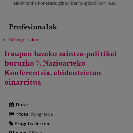
elektroniko honetara: gizadiberri@gizadiberri.eus.
Profesionalak
Gehiago irakurri
Adinkeria komunikabideetan -ri buruz
Iraupen luzeko zaintza-politikei
buruzko 7. Nazioarteko
Konferentzia, ebidentzietan
oinarritua
Data:
Mota:
Kongresoa
Ezagutza lerroa:
Lekua:
Bilbao