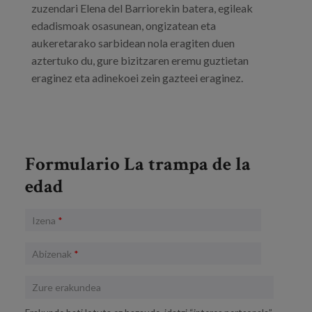
zuzendari Elena del Barriorekin batera, egileak
edadismoak osasunean, ongizatean eta
aukeretarako sarbidean nola eragiten duen
aztertuko du, gure bizitzaren eremu guztietan
eraginez eta adinekoei zein gazteei eraginez.
Formulario La trampa de la
edad
Izena
*
Abizenak
*
Zure erakundea