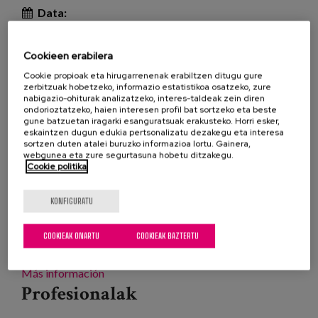
Data:
Mota:
Jardunaldia
Cookieen erabilera
Ezagutza lerroa:
Cookie propioak eta hirugarrenenak erabiltzen ditugu gure
Lekua:
Madrid
zerbitzuak hobetzeko, informazio estatistikoa osatzeko, zure
nabigazio-ohiturak analizatzeko, interes-taldeak zein diren
ondorioztatzeko, haien interesen profil bat sortzeko eta beste
gune batzuetan iragarki esanguratsuak erakusteko. Horri esker,
eskaintzen dugun edukia pertsonalizatu dezakegu eta interesa
La atención a las personas mayores ha tenido
sortzen duten atalei buruzko informazioa lortu. Gainera,
tradicionalmente un enfoque asistencialista, dejando
webgunea eta zure segurtasuna hobetu ditzakegu.
Cookie politika
a las propias personas protagonistas fuera del
diseño de los recursos y servicios que les atendían,
KONFIGURATU
situándolas en una posición de subordinación e
invisibilización.
COOKIEAK ONARTU
COOKIEAK BAZTERTU
Más información
Profesionalak