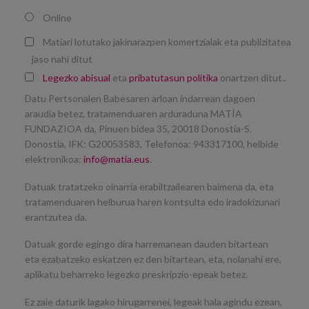
Online
Matiari lotutako jakinarazpen komertzialak eta publizitatea
jaso nahi ditut
Legezko abisual
eta
pribatutasun politika
onartzen ditut..
Datu Pertsonalen Babesaren arloan indarrean dagoen
araudia betez, tratamenduaren arduraduna MATÍA
FUNDAZIOA da, Pinuen bidea 35, 20018 Donostia-S.
Donostia, IFK: G20053583, Telefonoa: 943317100, helbide
elektronikoa:
info@matia.eus
.
Datuak tratatzeko oinarria erabiltzailearen baimena da, eta
tratamenduaren helburua haren kontsulta edo iradokizunari
erantzutea da.
Datuak gorde egingo dira harremanean dauden bitartean
eta ezabatzeko eskatzen ez den bitartean, eta, nolanahi ere,
aplikatu beharreko legezko preskripzio-epeak betez.
Ez zaie daturik lagako hirugarrenei, legeak hala agindu ezean,