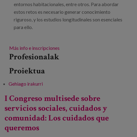
entornos habitacionales, entre otros. Para abordar
estos retos es necesario generar conocimiento
riguroso, y los estudios longitudinales son esenciales
para ello.
Más info e inscripciones
Profesionalak
Proiektua
Gehiago irakurri
Estudios longitudinales: contribuciones para
el abordaje de los retos del envejecimiento -
I Congreso multisede sobre
ri buruz
servicios sociales, cuidados y
comunidad: Los cuidados que
queremos