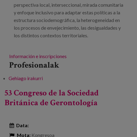
perspectiva local, interseccional, mirada comunitaria
y enfoque inclusivo para adaptar estas políticas a la
estructura sociodemográfica, la heterogeneidad en
los procesos de envejecimiento, las desigualdades y
los distintos contextos territoriales.
Información e inscripciones
Profesionalak
Gehiago irakurri
Sociedad longeva y políticas locales: retos y
oportunidades, derechos y diversidades -ri
53 Congreso de la Sociedad
buruz
Británica de Gerontología
Data:
Mota:
Kongresoa