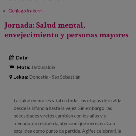
Gehiago irakurri
I Congreso multisede sobre servicios
sociales, cuidados y comunidad: Los
Jornada: Salud mental,
cuidados que queremos -ri buruz
envejecimiento y personas mayores
Data:
Mota:
Jardunaldia
Lekua:
Donostia - San Sebastián
La salud mental es vital en todas las etapas de la vida,
desde la infancia hasta la vejez. Sin embargo, las
necesidades y retos cambian con los años y, a
menudo, no reciben la atención que merecen. Con
esta idea como punto de partida, Agifes celebrará la