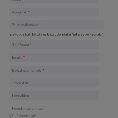
Abizenak
*
Zure erakundea
*
Erakunde bati lotuta ez bazaude, idatzi “interes pertsonala”
Telefonoa
*
Emaila
*
Baieztapen emaila
*
Probintzia
Herrialdea
Honela joango naiz:
Presentziala