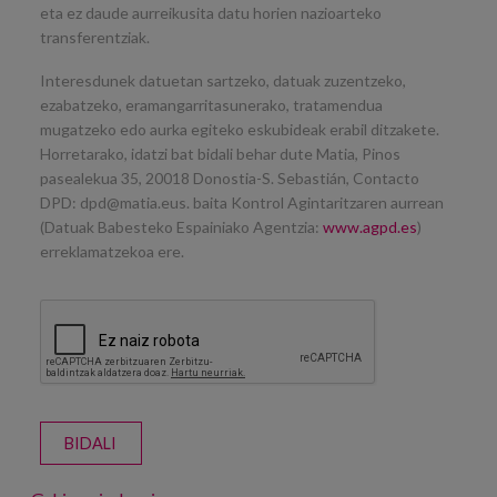
eta ez daude aurreikusita datu horien nazioarteko
transferentziak.
Interesdunek datuetan sartzeko, datuak zuzentzeko,
ezabatzeko, eramangarritasunerako, tratamendua
mugatzeko edo aurka egiteko eskubideak erabil ditzakete.
Horretarako, idatzi bat bidali behar dute Matia, Pinos
pasealekua 35, 20018 Donostia-S. Sebastián, Contacto
DPD: dpd@matia.eus. baita Kontrol Agintaritzaren aurrean
(Datuak Babesteko Espainiako Agentzia:
www.agpd.es
)
erreklamatzekoa ere.
BIDALI