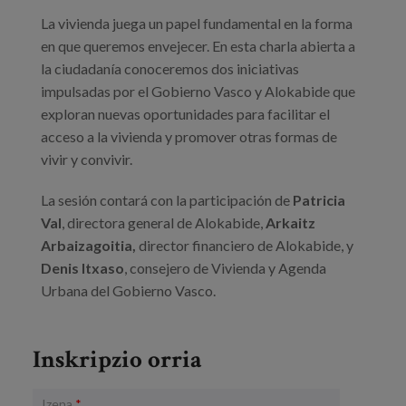
Prentsa
La vivienda juega un papel fundamental en la forma
en que queremos envejecer. En esta charla abierta a
Egizu lan gurekin
la ciudadanía conoceremos dos iniciativas
impulsadas por el Gobierno Vasco y Alokabide que
Salaketa-kanala
exploran nuevas oportunidades para facilitar el
acceso a la vivienda y promover otras formas de
es
vivir y convivir.
eu
La sesión contará con la participación de
Patricia
Val
, directora general de Alokabide,
Arkaitz
en
Arbaizagoitia,
director financiero de Alokabide, y
Denis Itxaso
, consejero de Vivienda y Agenda
Urbana del Gobierno Vasco.
Inskripzio orria
Izena
*