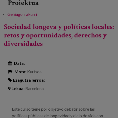
Proiektua
Gehiago irakurri
Encuentro: “¿Un entorno de cuidado?
Reflexión sobre los espacios públicos y los
Sociedad longeva y políticas locales:
servicios de proximidad” -ri buruz
retos y oportunidades, derechos y
diversidades
Data:
Mota:
Kurtsoa
Ezagutza lerroa:
Lekua:
Barcelona
Este curso tiene por objetivo debatir sobre las
políticas públicas de longevidad y ciclo de vida con