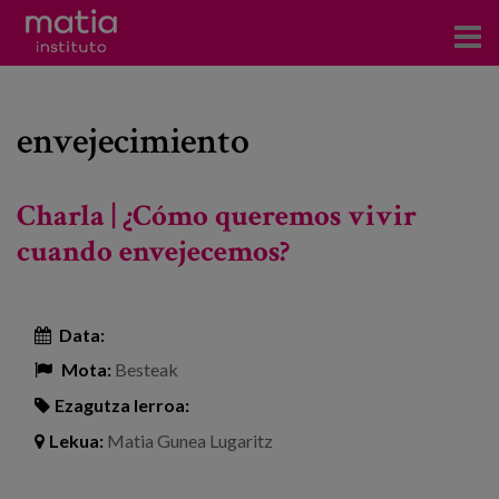
Institutoa
envejecimiento
Ikerkuntza
Argitalpenak
Charla | ¿Cómo queremos vivir
Foroetan parte hartzea
cuando envejecemos?
Kontsultoretza
Data:
Prestakuntza
Mota:
Besteak
Gertaerak
Ezagutza lerroa:
Berriak
Lekua:
Matia Gunea Lugaritz
Bloga