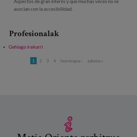
Aspectos de gran interés y que muchas veces no se
asocian con la accesibilidad.
Profesionalak
Gehiago irakurri
Accesibilidad, ergonomía, envejecimiento y
diferentes tipos de vida -ri buruz
Orriak
1
2
3
4
hurrengoa ›
azkena »