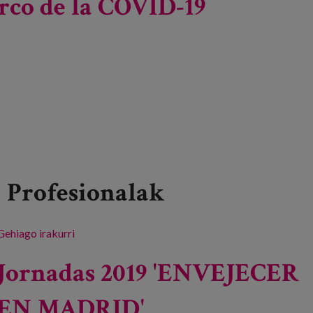
arco de la COVID-19
Profesionalak
Gehiago irakurri
Repensando el papel social del envejecimiento en
el marco de la COVID-19 -ri buruz
Jornadas 2019 'ENVEJECER
EN MADRID'