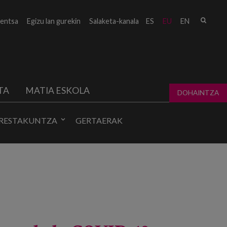
Bilat
entsa
Egizu lan gurekin
Salaketa-kanala
ES
EU
EN
form
TA
MATIA ESKOLA
DOHAINTZA
RESTAKUNTZA
GERTAERAK