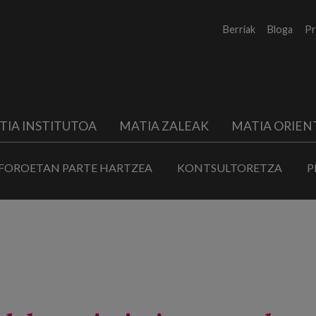
Berriak
Bloga
Pr
TIA INSTITUTOA
MATIA ZALEAK
MATIA ORIEN
FOROETAN PARTE HARTZEA
KONTSULTORETZA
P