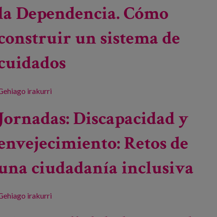
la Dependencia. Cómo
construir un sistema de
cuidados
Gehiago irakurri
Diálogo Regional de Política: Pilares de Apoyo a
la Dependencia. Cómo construir un sistema de
Jornadas: Discapacidad y
cuidados -ri buruz
envejecimiento: Retos de
una ciudadanía inclusiva
Gehiago irakurri
Jornadas: Discapacidad y envejecimiento: Retos
de una ciudadanía inclusiva -ri buruz