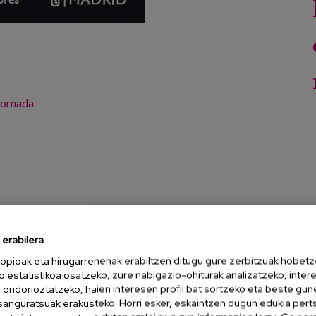
jornada
erabilera
opioak eta hirugarrenenak erabiltzen ditugu gure zerbitzuak hobetz
e está envejeciendo en todo el mundo. Esto genera
o estatistikoa osatzeko, zure nabigazio-ohiturak analizatzeko, inter
os mayores, crear nuevos empleos para cuidadores, favorecer
n ondorioztatzeko, haien interesen profil bat sortzeko eta beste gu
. A la vez, trae consigo importantes desafíos, entre los que se
esanguratsuak erakusteko. Horri esker, eskaintzen dugun edukia pert
ensiones), y poder acceder a servicios de salud de calidad y