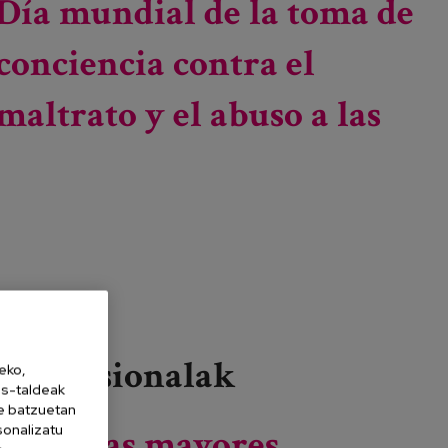
Día mundial de la toma de
conciencia contra el
maltrato y el abuso a las
Profesionalak
eko,
es-taldeak
ne batzuetan
sonalizatu
personas mayores