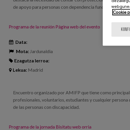
dezakegu 
webgunea
de apoyo para personas con dependencia funcional.
Cookie po
Programa de la reunión
Página web del evento
KONF
Data:
Mota:
Jardunaldia
Ezagutza lerroa:
Lekua:
Madrid
Encuentro organizado por AMIFP que tiene como principal d
profesionales, voluntarios, estudiantes y cualquier persona
de las personas con discapacidad.
Programa de la jornada
Bisitatu web orria