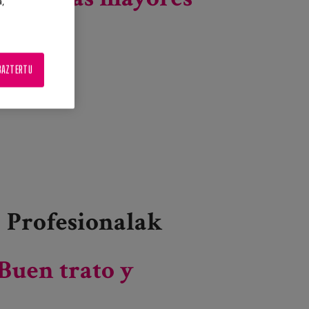
a,
Gehiago irakurri
Día mundial de la toma de conciencia contra el
maltrato y el abuso a las personas mayores -ri
BAZTERTU
buruz
Profesionalak
Buen trato y