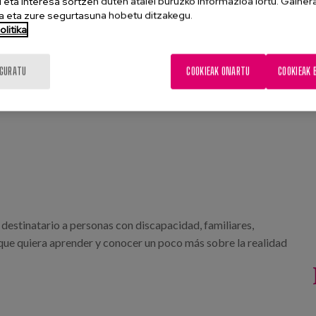
eta interesa sortzen duten atalei buruzko informazioa lortu. Gainer
 eta zure segurtasuna hobetu ditzakegu.
litika
IGURATU
COOKIEAK ONARTU
COOKIEAK 
estinatario a personas con discapacidad, familiares,
 que quiera aprender y conocer un poco más sobre la realidad