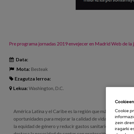
Pre programa jornadas 2019 envejecer en Madrid
Web de la 
Data:
Mota:
Besteak
Ezagutza lerroa:
Lekua:
Washington, D.C.
Cookieen 
Cookie pr
América Latina y el Caribe es la región que más rápidament
informazi
oportunidades para mejorar la calidad de vida de los adult
zein dire
la equidad de género y reducir gastos sanitarios, entre otros
iragarki 
destaca la necesidad de contar con protección económica (p