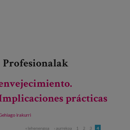
Profesionalak
envejecimiento.
Implicaciones prácticas
Gehiago irakurri
Buen trato y envejecimiento. Implicaciones
prácticas -ri buruz
« lehenengoa
‹ aurrekoa
1
2
3
4