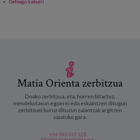
Gehiago irakurri
To be able or not to be able -ri buruz
Matia Orienta zerbitzua
Doako zerbitzua, eta, horren bitartez,
mendekotasun egoerei edo eskaintzen ditugun
zerbitzuei buruz dituzun zalantzak argitzen
saiatuko gara.
+34 943 317 123
info@matiafundazioa.eus