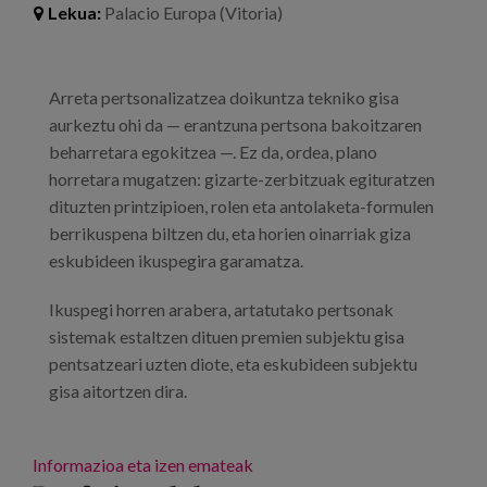
Lekua:
Palacio Europa (Vitoria)
Prentsa
Egizu lan gurekin
Arreta pertsonalizatzea doikuntza tekniko gisa
Salaketa-kanala
aurkeztu ohi da — erantzuna pertsona bakoitzaren
beharretara egokitzea —. Ez da, ordea, plano
horretara mugatzen: gizarte-zerbitzuak egituratzen
es
dituzten printzipioen, rolen eta antolaketa-formulen
eu
berrikuspena biltzen du, eta horien oinarriak giza
eskubideen ikuspegira garamatza.
en
Ikuspegi horren arabera, artatutako pertsonak
sistemak estaltzen dituen premien subjektu gisa
pentsatzeari uzten diote, eta eskubideen subjektu
gisa aitortzen dira.
Informazioa eta izen emateak