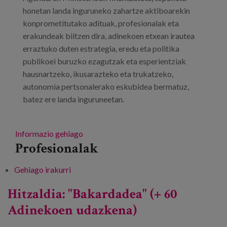
honetan landa inguruneko zahartze aktiboarekin
konprometitutako adituak, profesionalak eta
erakundeak biltzen dira, adinekoen etxean irautea
erraztuko duten estrategia, eredu eta politika
publikoei buruzko ezagutzak eta esperientziak
hausnartzeko, ikusarazteko eta trukatzeko,
autonomia pertsonalerako eskubidea bermatuz,
batez ere landa inguruneetan.
Informazio gehiago
Profesionalak
Gehiago irakurri
Kongresua: "Zaintzen duten herriak. Etxean
zahartu eta duintasunez bizi " -ri buruz
Hitzaldia: "Bakardadea" (+ 60
Adinekoen udazkena)