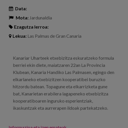
Data:
Mota:
Jardunaldia
Ezagutza lerroa:
Lekua:
Las Palmas de Gran Canaria
Kanariar Uharteek etxebizitza eskuratzeko formula
berriei ekin diete, maiatzaren 22an La Provincia
Klubean, Kanaria Handiko Las Palmasen, egingo den
elkarlaneko etxebizitzen kooperatibei buruzko
hitzordu batean. Topagune eta elkarrizketa gune
bat, Kanarietan erabilera lagapeneko etxebizitza
kooperatiboaren inguruko esperientziak,
ikaskuntzak eta aurrerapen ildoak partekatzeko.
Informazioa eta izen emateak