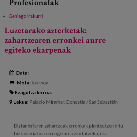
Profesionalak
Gehiago irakurri
Pertsonalizazioa eta ikuspegi komunitarioa
gizarte-zerbitzuetan. Eskubideak,
Luzetarako azterketak:
komunitatea eta esperientziak -ri buruz
zahartzearen erronkei aurre
egiteko ekarpenak
Data:
Mota:
Kurtsoa
Ezagutza lerroa:
Lekua:
Palacio Miramar. Donostia / San Sebastián
Biztanleriaren zahartzeak erronkak planteatzen ditu
biztanleria horren ongizatea ziurtatzeko, eta