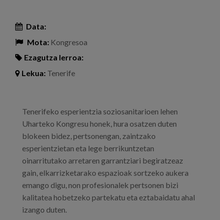
Data:
Mota:
Kongresoa
Ezagutza lerroa:
Lekua:
Tenerife
Tenerifeko esperientzia soziosanitarioen lehen
Uharteko Kongresu honek, hura osatzen duten
blokeen bidez, pertsonengan, zaintzako
esperientzietan eta lege berrikuntzetan
oinarritutako arretaren garrantziari begiratzeaz
gain, elkarrizketarako espazioak sortzeko aukera
emango digu, non profesionalek pertsonen bizi
kalitatea hobetzeko partekatu eta eztabaidatu ahal
izango duten.