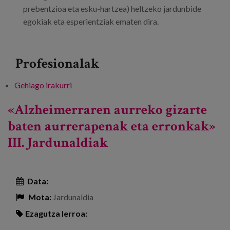
prebentzioa eta esku-hartzea) heltzeko jardunbide
egokiak eta esperientziak ematen dira.
Profesionalak
Gehiago irakurri
Hitzaldia: "Bakardadea" (+ 60 Adinekoen
udazkena) -ri buruz
«Alzheimerraren aurreko gizarte
baten aurrerapenak eta erronkak»
III. Jardunaldiak
Data:
Mota:
Jardunaldia
Ezagutza lerroa: