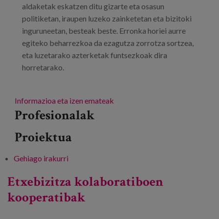
aldaketak eskatzen ditu gizarte eta osasun
politiketan, iraupen luzeko zainketetan eta bizitoki
inguruneetan, besteak beste. Erronka horiei aurre
egiteko beharrezkoa da ezagutza zorrotza sortzea,
eta luzetarako azterketak funtsezkoak dira
horretarako.
Informazioa eta izen emateak
Profesionalak
Proiektua
Gehiago irakurri
Luzetarako azterketak: zahartzearen
erronkei aurre egiteko ekarpenak -ri buruz
Etxebizitza kolaboratiboen
kooperatibak