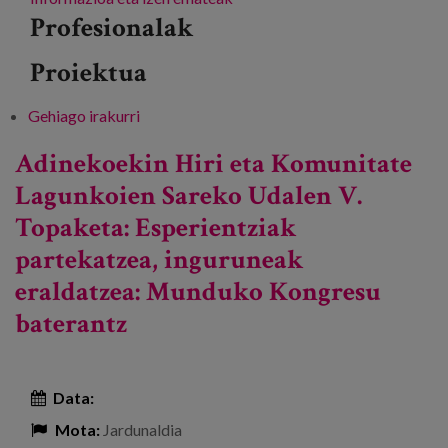
Profesionalak
Proiektua
Gehiago irakurri
Etxebizitza kolaboratiboen kooperatibak -ri
buruz
Adinekoekin Hiri eta Komunitate
Lagunkoien Sareko Udalen V.
Topaketa: Esperientziak
partekatzea, inguruneak
eraldatzea: Munduko Kongresu
baterantz
Data:
Mota:
Jardunaldia