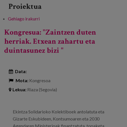
Proiektua
Gehiago irakurri
Lagunkoitasunari buruzko Europako
Jardunbide Egokien IX. Jardunaldia -ri buruz
Kongresua: "Zaintzen duten
herriak. Etxean zahartu eta
duintasunez bizi "
Data:
Mota:
Kongresoa
Lekua:
Riaza (Segovia)
Ekintza Solidarioko Kolektiboek antolatuta eta
Gizarte Eskubideen, Kontsumoaren eta 2030
Agendaren Ministerioak finantzatuta, topaketa