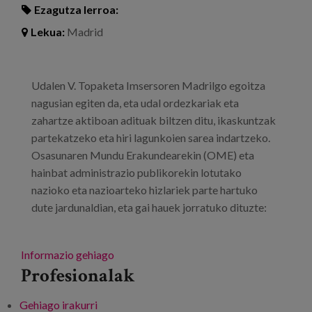
Ezagutza lerroa:
Lekua:
Madrid
Udalen V. Topaketa Imsersoren Madrilgo egoitza
nagusian egiten da, eta udal ordezkariak eta
zahartze aktiboan adituak biltzen ditu, ikaskuntzak
partekatzeko eta hiri lagunkoien sarea indartzeko.
Osasunaren Mundu Erakundearekin (OME) eta
hainbat administrazio publikorekin lotutako
nazioko eta nazioarteko hizlariek parte hartuko
dute jardunaldian, eta gai hauek jorratuko dituzte:
Informazio gehiago
Profesionalak
Gehiago irakurri
Adinekoekin Hiri eta Komunitate Lagunkoien