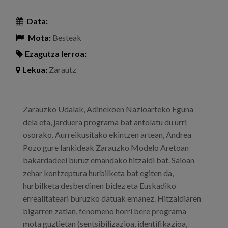
Data:
Mota:
Besteak
Ezagutza lerroa:
Lekua:
Zarautz
Zarauzko Udalak, Adinekoen Nazioarteko Eguna
dela eta, jarduera programa bat antolatu du urri
osorako. Aurreikusitako ekintzen artean, Andrea
Pozo gure lankideak Zarauzko Modelo Aretoan
bakardadeei buruz emandako hitzaldi bat. Saioan
zehar kontzeptura hurbilketa bat egiten da,
hurbilketa desberdinen bidez eta Euskadiko
errealitateari buruzko datuak emanez. Hitzaldiaren
bigarren zatian, fenomeno horri bere programa
mota guztietan (sentsibilizazioa, identifikazioa,