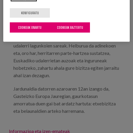
Lekua:
Vitoria-Gasteiz
KONFIGURATU
Hitzordu berria antolatu du Euskadi Lagunkoiak,
COOKIEAK ONARTU
COOKIEAK BAZTERTU
Eusko Jaurlaritzako Ongizate, Gazteria eta Erronka
Demografikoko Sailak sustatutako Euskadiko
udalerri lagunkoien sareak. Helburua da adinekoen
eta, oro har, herritarren parte-hartzea sustatzea,
Euskadiko udalerrietan auzoak eta inguruneak
hobetzeko, zahartu ahala gure bizitza egiten jarraitu
ahal izan dezagun.
Jardunaldia datorren azaroaren 12an izango da,
Gasteizko Europa Jauregian, gaurkotasun
amorratua duen gai bat ardatz hartuta: etxebizitza
eta belaunaldien arteko harremana.
Informazioa eta izen-emateak