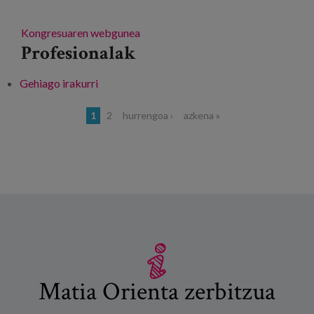
Kongresuaren webgunea
Profesionalak
Gehiago irakurri
Tenerifeko Esperientzia Soziosanitarioen I.
Uharteko Biltzarra -ri buruz
Orriak
1
2
hurrengoa ›
azkena »
Matia Orienta zerbitzua