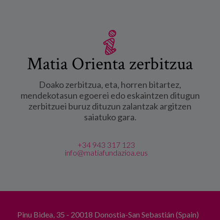
Matia Orienta zerbitzua
Doako zerbitzua, eta, horren bitartez,
mendekotasun egoerei edo eskaintzen ditugun
zerbitzuei buruz dituzun zalantzak argitzen
saiatuko gara.
+34 943 317 123
info@matiafundazioa.eus
Pinu Bidea, 35 - 20018 Donostia-San Sebastián (Spain)