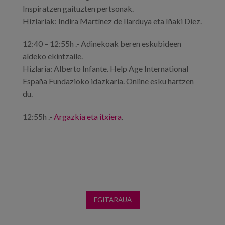
Inspiratzen gaituzten pertsonak.
Hizlariak: Indira Martínez de Ilarduya eta Iñaki Diez.
12:40 – 12:55h .- Adinekoak beren eskubideen
aldeko ekintzaile.
Hizlaria: Alberto Infante. Help Age International
España Fundazioko idazkaria. Online esku hartzen
du.
12:55h .-
Argazkia eta itxiera
.
EGITARAUA