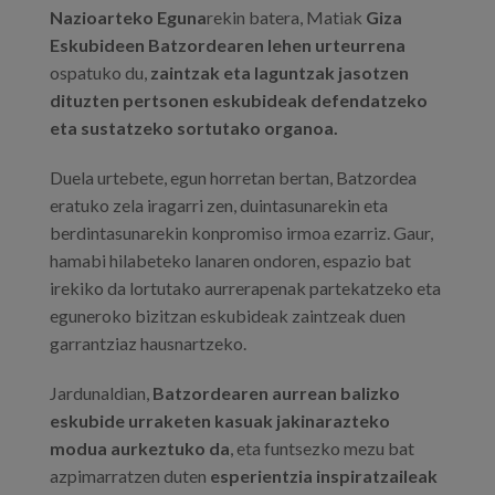
Nazioarteko Eguna
rekin batera, Matiak
Giza
Eskubideen Batzordearen lehen urteurrena
ospatuko du,
zaintzak eta laguntzak jasotzen
dituzten pertsonen eskubideak defendatzeko
eta sustatzeko sortutako organoa.
Duela urtebete, egun horretan bertan, Batzordea
eratuko zela iragarri zen, duintasunarekin eta
berdintasunarekin konpromiso irmoa ezarriz. Gaur,
hamabi hilabeteko lanaren ondoren, espazio bat
irekiko da lortutako aurrerapenak partekatzeko eta
eguneroko bizitzan eskubideak zaintzeak duen
garrantziaz hausnartzeko.
Jardunaldian,
Batzordearen aurrean balizko
eskubide urraketen kasuak jakinarazteko
modua aurkeztuko da
, eta funtsezko mezu bat
azpimarratzen duten
esperientzia inspiratzaileak