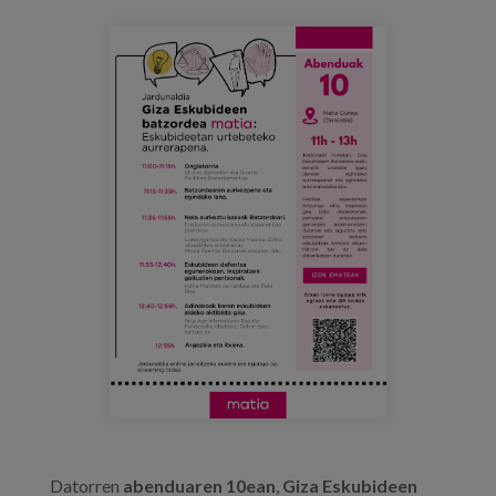
Prentsa
programa_jornada_comite_de_derecho
Egizu lan gurekin
Salaketa-kanala
es
eu
en
Datorren
abenduaren 10ean
,
Giza Eskubideen