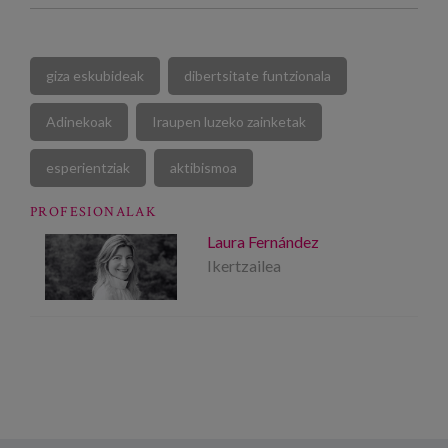
giza eskubideak
dibertsitate funtzionala
Adinekoak
Iraupen luzeko zainketak
esperientziak
aktibismoa
PROFESIONALAK
Laura Fernández
Ikertzailea