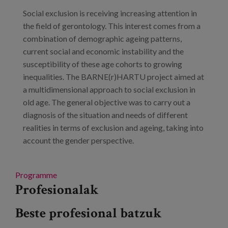
Prentsa
Social exclusion is receiving increasing attention in
the field of gerontology. This interest comes from a
Egizu lan gurekin
combination of demographic ageing patterns,
current social and economic instability and the
Salaketa-kanala
susceptibility of these age cohorts to growing
inequalities. The BARNE(r)HARTU project aimed at
es
a multidimensional approach to social exclusion in
old age. The general objective was to carry out a
eu
diagnosis of the situation and needs of different
realities in terms of exclusion and ageing, taking into
en
account the gender perspective.
Programme
Profesionalak
Beste profesional batzuk