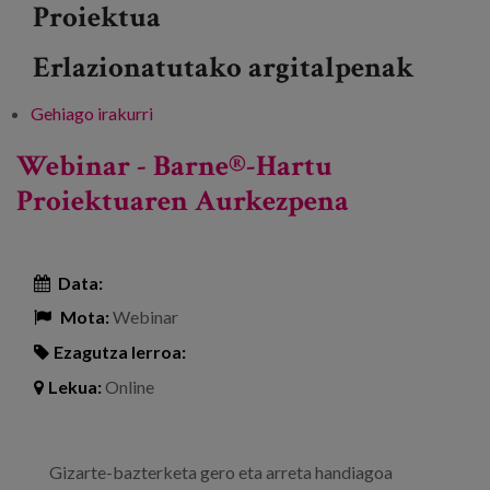
Proiektua
Erlazionatutako argitalpenak
Gehiago irakurri
Webinar - Barne®-Hartu Project
Presentation -ri buruz
Webinar - Barne®-Hartu
Proiektuaren Aurkezpena
Data:
Mota:
Webinar
Ezagutza lerroa:
Lekua:
Online
Gizarte-bazterketa gero eta arreta handiagoa