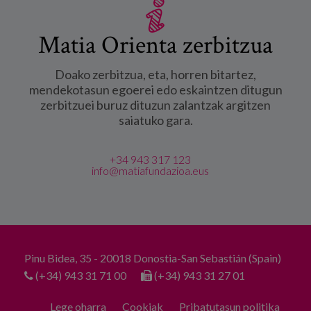
Matia Orienta zerbitzua
Doako zerbitzua, eta, horren bitartez,
mendekotasun egoerei edo eskaintzen ditugun
zerbitzuei buruz dituzun zalantzak argitzen
saiatuko gara.
+34 943 317 123
info@matiafundazioa.eus
Pinu Bidea, 35 - 20018 Donostia-San Sebastián (Spain)
(+34) 943 31 71 00
(+34) 943 31 27 01
Lege oharra
Cookiak
Pribatutasun politika