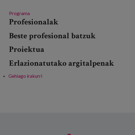
Programa
Profesionalak
Beste profesional batzuk
Proiektua
Erlazionatutako argitalpenak
Gehiago irakurri
Webinar - Presentación Proyecto Barne®-
Hartu -ri buruz